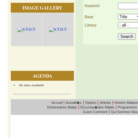
Keyword
IMAGE GALLERY
Base
Library
AGENDA
No data available
|
|
|
|
Accueil
Actualit�s
Opinion
Articles
Histoire Malaise
|
|
Dictionnaires Malais
Encyclop�dies Malais
Programmes
|
Guest Comment
Qui Sommes-Nou