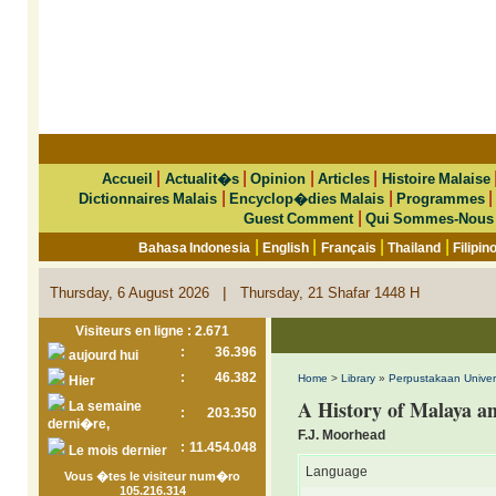
|
|
|
|
Accueil
Actualit�s
Opinion
Articles
Histoire Malaise
|
|
Dictionnaires Malais
Encyclop�dies Malais
Programmes
|
Guest Comment
Qui Sommes-Nous
|
|
|
|
Bahasa Indonesia
English
Français
Thailand
Filipin
|
Thursday, 6 August 2026
Thursday, 21 Shafar 1448 H
Visiteurs en ligne : 2.671
:
36.396
aujourd hui
:
46.382
Home
>
Library
»
Perpustakaan Unive
Hier
A History of Malaya a
La semaine
:
203.350
derni�re,
F.J. Moorhead
:
11.454.048
Le mois dernier
Language
Vous �tes le visiteur num�ro
105.216.314