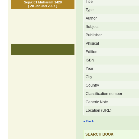
Title
Sejak 01 Muharam 1428
( 20 Januari 2007 )
Type
Author
Subject
Publisher
Phisical
Edition
ISBN
Year
City
Country
Classification number
Generic Note
Location (URL)
« Back
SEARCH BOOK