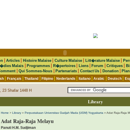
|
|
|
|
|
on
Articles
Histoire Malaise
Culture Malaise
Litt�rature Malaise
Per
|
|
|
|
|
|
�dies Malais
Programmes
R�pertoires
Liens
Forum
Critiques
Bi
|
|
|
|
|
Comment
Qui Sommes-Nous
Partenariats
Contact Us
Donation
Plan
|
|
|
|
|
|
|
|
ish
Français
Thailand
Filipino
Nederlands
Italiano
Arabic
Deutsch
Es
, 23 Shafar 1448 H
Library
Home
>
Library
»
Perpustakaan Universitas Gadjah Mada (UGM) Yogyakarta
» Adat Raja-Raja M
Adat Raja-Raja Melayu
Panuti H.M. Sudjiman