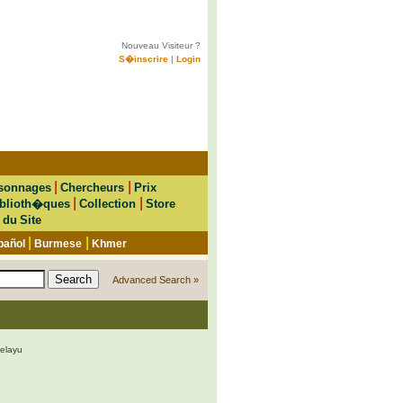
Nouveau Visiteur ?
S�inscrire
|
Login
|
|
sonnages
Chercheurs
Prix
|
|
blioth�ques
Collection
Store
 du Site
|
|
pañol
Burmese
Khmer
Advanced Search »
elayu