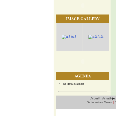
IMAGE GALLERY
AGENDA
No data available
|
Accueil
Actualit�s
|
Dictionnaires Malais