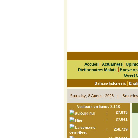
|
|
Accueil
Actualit�s
Opini
|
Dictionnaires Malais
Encyclop
Guest 
|
Bahasa Indonesia
Engl
|
Saturday, 8 August 2026
Saturday
Visiteurs en ligne : 2.148
:
27.833
aujourd hui
:
37.661
Hier
La semaine
:
258.729
derni�re,