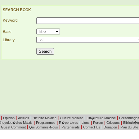
SEARCH BOOK
Keyword
Base
Library
|
|
|
|
|
|
Opinion
Articles
Histoire Malaise
Culture Malaise
Litt�rature Malaise
Personnage
|
|
|
|
|
|
Encyclop�dies Malais
Programmes
R�pertoires
Liens
Forum
Critiques
Biblioth�
|
|
|
|
|
Guest Comment
Qui Sommes-Nous
Partenariats
Contact Us
Donation
Plan du Site