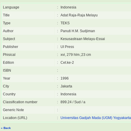
Language
:
Indonesia
Title
:
Adat Raja-Raja Melayu
Type
:
TEKS
Author
:
Panuti H.M. Sudjiman
Subject
:
Kesusastraan Melayu-Essai
Publisher
:
UI Press
Phisical
:
xvi, 279 hlm.;23 cm
Edition
:
Cet.ke-2
ISBN
:
Year
:
1996
City
:
Jakarta
Country
:
Indonesia
Classification number
:
899.24 / Sud / a
Generic Note
:
Location (URL)
:
Universitas Gadjah Mada (UGM) Yogyakarta 
« Back