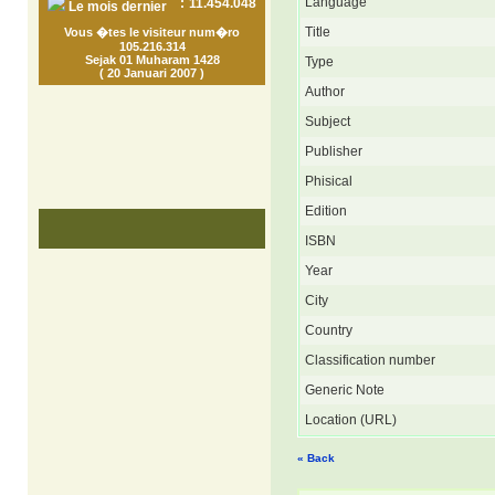
Language
:
11.454.048
Le mois dernier
Title
Vous �tes le visiteur num�ro
105.216.314
Sejak 01 Muharam 1428
Type
( 20 Januari 2007 )
Author
Subject
Publisher
Phisical
Edition
ISBN
Year
City
Country
Classification number
Generic Note
Location (URL)
« Back