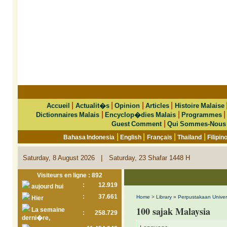
|
|
|
|
Accueil
Actualit�s
Opinion
Articles
Histoire Malaise
|
|
Dictionnaires Malais
Encyclop�dies Malais
Programmes
|
Guest Comment
Qui Sommes-Nous
|
|
|
|
Bahasa Indonesia
English
Français
Thailand
Filipin
|
Saturday, 8 August 2026
Saturday, 23 Shafar 1448 H
Visiteurs en ligne : 892
:
12.919
aujourd hui
:
37.661
Home
>
Library
»
Perpustakaan Univer
Hier
100 sajak Malaysia
La semaine
:
258.729
derni�re,