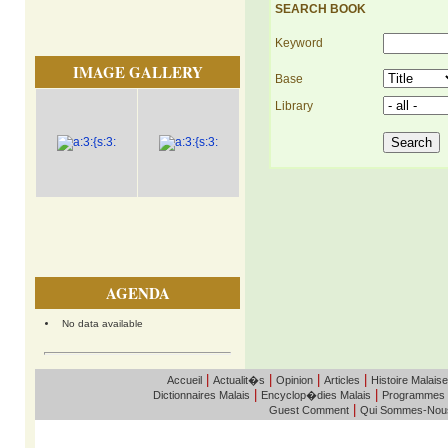
SEARCH BOOK
Keyword
IMAGE GALLERY
Base
Library
AGENDA
No data available
|
|
|
|
Accueil
Actualit�s
Opinion
Articles
Histoire Malaise
|
|
Dictionnaires Malais
Encyclop�dies Malais
Programmes
|
Guest Comment
Qui Sommes-Nou