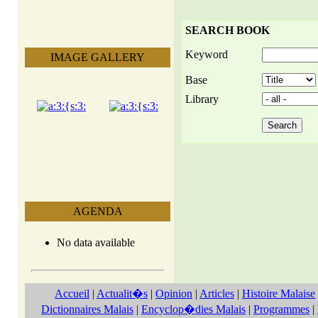
SEARCH BOOK
Keyword
IMAGE GALLERY
Base
Library
AGENDA
No data available
Accueil
|
Actualit�s
|
Opinion
|
Articles
|
Histoire Malaise
Dictionnaires Malais
|
Encyclop�dies Malais
|
Programmes
|