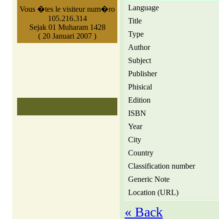
Language
Vous �tes le visiteur num�ro
105.216.314
Title
Sejak 01 Muharam 1428
Type
( 20 Januari 2007 )
Author
Subject
Publisher
Phisical
Edition
ISBN
Year
City
Country
Classification number
Generic Note
Location (URL)
« Back