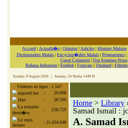
Accueil
|
Actualit�s
|
Opinion
|
Articles
|
Histoire Malaise
Dictionnaires Malais
|
Encyclop�dies Malais
|
Programmes
|
Guest Comment
|
Qui Sommes-Nous
Bahasa Indonesia
|
English
|
Français
|
Thailand
|
Filipin
Sunday, 9 August 2026
|
Sunday, 24 Shafar 1448 H
Visiteurs en ligne : 1.547
:
26.068
aujourd hui
:
28.590
Hier
Home
>
Library
La semaine
Samad Ismail : j
:
258.729
derni�re,
A. Samad Ism
Le mois
:
11.454.048
dernier