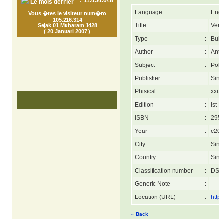
:
11.454.048
Le mois dernier
Language
:
En
Vous �tes le visiteur num�ro
105.216.314
Title
:
Ver
Sejak 01 Muharam 1428
( 20 Januari 2007 )
Type
:
Bu
Author
:
An
Subject
:
Pol
Publisher
:
Sin
Phisical
:
xxi
Edition
:
Ist
ISBN
:
29
Year
:
c2
City
:
Si
Country
:
Si
Classification number
:
DS
Generic Note
:
Location (URL)
:
htt
« Back