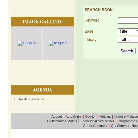
SEARCH BOOK
IMAGE GALLERY
Keyword
Base
Library
AGENDA
No data available
|
|
|
|
Accueil
Actualit�s
Opinion
Articles
Histoire Malaise
|
|
Dictionnaires Malais
Encyclop�dies Malais
Programmes
|
Guest Comment
Qui Sommes-Nou