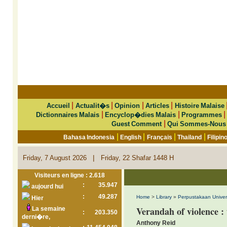
|
|
|
|
Accueil
Actualit�s
Opinion
Articles
Histoire Malaise
|
|
Dictionnaires Malais
Encyclop�dies Malais
Programmes
|
Guest Comment
Qui Sommes-Nous
|
|
|
|
Bahasa Indonesia
English
Français
Thailand
Filipin
|
Friday, 7 August 2026
Friday, 22 Shafar 1448 H
Visiteurs en ligne : 2.618
:
35.947
aujourd hui
:
49.287
Home
>
Library
»
Perpustakaan Univer
Hier
Verandah of violence :
La semaine
:
203.350
derni�re,
Anthony Reid