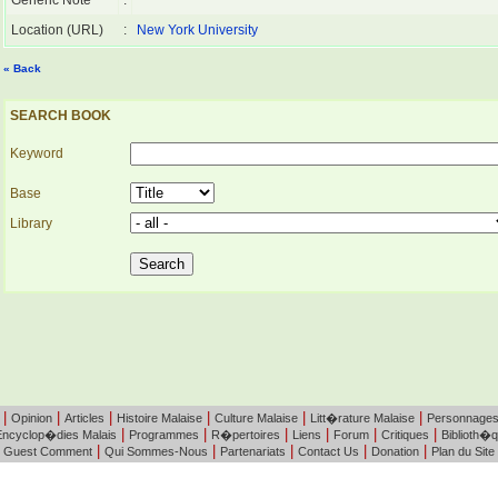
Generic Note
:
Location (URL)
:
New York University
« Back
SEARCH BOOK
Keyword
Base
Library
|
|
|
|
|
|
Opinion
Articles
Histoire Malaise
Culture Malaise
Litt�rature Malaise
Personnage
|
|
|
|
|
|
Encyclop�dies Malais
Programmes
R�pertoires
Liens
Forum
Critiques
Biblioth�
|
|
|
|
|
Guest Comment
Qui Sommes-Nous
Partenariats
Contact Us
Donation
Plan du Site