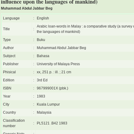
influence upon the languages of mankind)
Muhammad Abdul Jabbar Beg
Language
:
English
Arabic loan-words in Malay : a comparative study (a survey 
Title
:
the languages of mankind)
Type
:
Buku
Author
:
Muhammad Abdul Jabbar Beg
Subject
:
Bahasa
Publisher
:
University of Malaya Press
Phisical
:
xx, 251 p. : ill. ; 21 cm
Edition
:
3rd Ed
ISBN
:
967999001X (pbk.)
Year
:
1983
City
:
Kuala Lumpur
Country
:
Malaysia
Classification
:
PL5121 .B42 1983
number