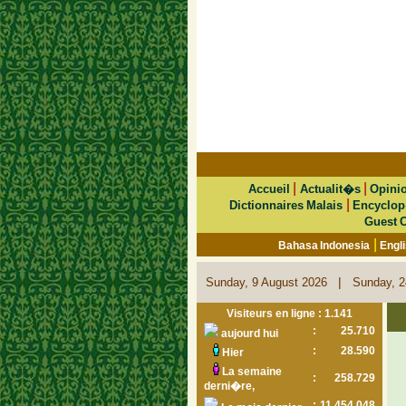
|
|
Accueil
Actualit�s
Opini
|
Dictionnaires Malais
Encyclop
Guest 
|
Bahasa Indonesia
Engl
|
Sunday, 9 August 2026
Sunday, 2
Visiteurs en ligne : 1.141
:
25.710
aujourd hui
:
28.590
Hier
La semaine
:
258.729
derni�re,
:
11.454.048