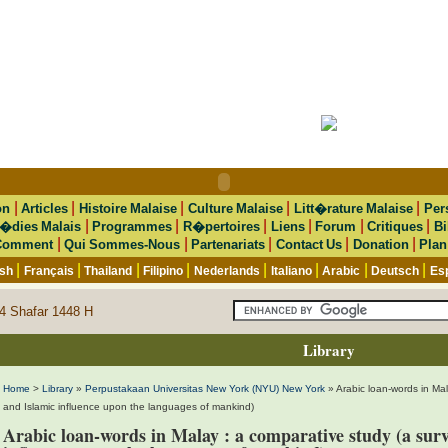
|
|
|
|
|
on
Articles
Histoire Malaise
Culture Malaise
Litt�rature Malaise
Per
|
|
|
|
|
|
�dies Malais
Programmes
R�pertoires
Liens
Forum
Critiques
Bi
|
|
|
|
|
Comment
Qui Sommes-Nous
Partenariats
Contact Us
Donation
Plan
|
|
|
|
|
|
|
|
ish
Français
Thailand
Filipino
Nederlands
Italiano
Arabic
Deutsch
Es
4 Shafar 1448 H
Library
Home
>
Library
»
Perpustakaan Universitas New York (NYU) New York
» Arabic loan-words in Mal
and Islamic influence upon the languages of mankind)
Arabic loan-words in Malay : a comparative study (a surv