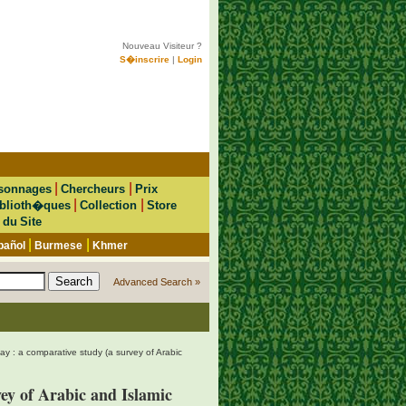
Nouveau Visiteur ?
S�inscrire
|
Login
|
|
sonnages
Chercheurs
Prix
|
|
blioth�ques
Collection
Store
 du Site
|
|
pañol
Burmese
Khmer
Advanced Search »
ay : a comparative study (a survey of Arabic
ey of Arabic and Islamic