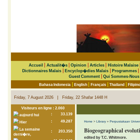
|
|
|
|
Accueil
Actualit�s
Opinion
Articles
Histoire Malaise
|
|
Dictionnaires Malais
Encyclop�dies Malais
Programmes
|
Guest Comment
Qui Sommes-Nous
|
|
|
|
Bahasa Indonesia
English
Français
Thailand
Filipin
|
Friday, 7 August 2026
Friday, 22 Shafar 1448 H
Visiteurs en ligne : 2.060
:
33.139
aujourd hui
:
49.287
Home
>
Library
»
Perpustakaan Univers
Hier
Biogeographical evolut
La semaine
:
203.350
derni�re,
edited by T.C. Whitmore.