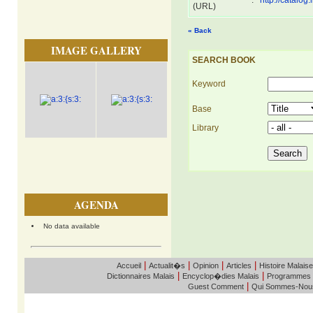
:
http://catalog.
(URL)
« Back
IMAGE GALLERY
SEARCH BOOK
Keyword
Base
Library
AGENDA
No data available
|
|
|
|
Accueil
Actualit�s
Opinion
Articles
Histoire Malaise
|
|
Dictionnaires Malais
Encyclop�dies Malais
Programmes
|
Guest Comment
Qui Sommes-Nou