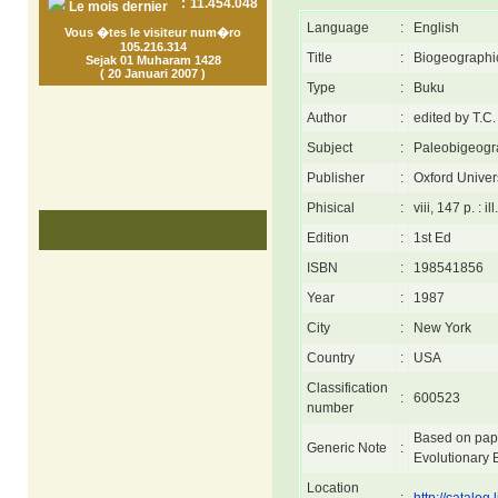
:
11.454.048
Le mois dernier
Language
:
English
Vous �tes le visiteur num�ro
105.216.314
Title
:
Biogeographic
Sejak 01 Muharam 1428
( 20 Januari 2007 )
Type
:
Buku
Author
:
edited by T.C
Subject
:
Paleobigeogra
Publisher
:
Oxford Univer
Phisical
:
viii, 147 p. : il
Edition
:
1st Ed
ISBN
:
198541856
Year
:
1987
City
:
New York
Country
:
USA
Classification
:
600523
number
Based on pape
Generic Note
:
Evolutionary B
Location