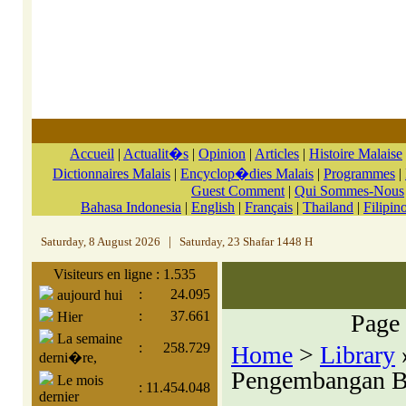
Accueil
|
Actualit�s
|
Opinion
|
Articles
|
Histoire Malaise
Dictionnaires Malais
|
Encyclop�dies Malais
|
Programmes
|
Guest Comment
|
Qui Sommes-Nous
Bahasa Indonesia
|
English
|
Français
|
Thailand
|
Filipin
Saturday, 8 August 2026
|
Saturday, 23 Shafar 1448 H
Visiteurs en ligne : 1.535
:
24.095
aujourd hui
:
37.661
Hier
Pag
La semaine
:
258.729
Home
>
Library
»
derni�re,
Pengembangan 
Le mois
:
11.454.048
dernier