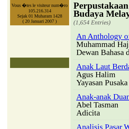
Perpustakaan
Vous �tes le visiteur num�ro
105.216.314
Budaya Mela
Sejak 01 Muharam 1428
( 20 Januari 2007 )
(1,654 Entries)
An Anthology of
Muhammad Haji 
Dewan Bahasa d
Anak Laut Berd
Agus Halim
Yayasan Pusaka
Anak-anak Duan
Abel Tasman
Adicita
Analisis Pasar 