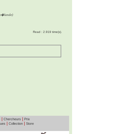
ha�lande)
Read : 2.919 time(s).
|
|
s
Chercheurs
Prix
|
|
ques
Collection
Store