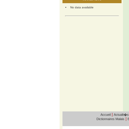
No data available
|
Accueil
Actualit�s
|
Dictionnaires Malais