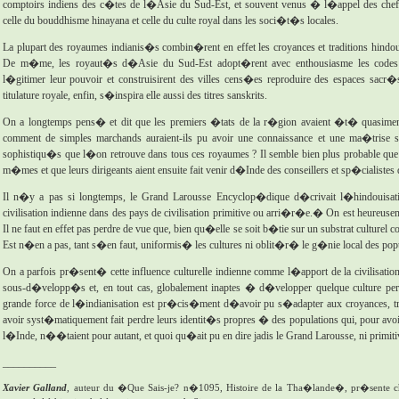
comptoirs indiens des c�tes de l�Asie du Sud-Est, et souvent venus � l�appel des chefs 
celle du bouddhisme hinayana et celle du culte royal dans les soci�t�s locales.
La plupart des royaumes indianis�s combin�rent en effet les croyances et traditions hind
De m�me, les royaut�s d�Asie du Sud-Est adopt�rent avec enthousiasme les codes e
l�gitimer leur pouvoir et construisirent des villes cens�es reproduire des espaces sac
titulature royale, enfin, s�inspira elle aussi des titres sanskrits.
On a longtemps pens� et dit que les premiers �tats de la r�gion avaient �t� quasime
comment de simples marchands auraient-ils pu avoir une connaissance et une ma�trise s
sophistiqu�s que l�on retrouve dans tous ces royaumes ? Il semble bien plus probable 
m�mes et que leurs dirigeants aient ensuite fait venir d�Inde des conseillers et sp�cialistes
Il n�y a pas si longtemps, le Grand Larousse Encyclop�dique d�crivait l�hindouisati
civilisation indienne dans des pays de civilisation primitive ou arri�r�e.� On est heureuse
Il ne faut en effet pas perdre de vue que, bien qu�elle se soit b�tie sur un substrat cultur
Est n�en a pas, tant s�en faut, uniformis� les cultures ni oblit�r� le g�nie local des pop
On a parfois pr�sent� cette influence culturelle indienne comme l�apport de la civilisatio
sous-d�velopp�s et, en tout cas, globalement inaptes � d�velopper quelque culture per
grande force de l�indianisation est pr�cis�ment d�avoir pu s�adapter aux croyances, trad
avoir syst�matiquement fait perdre leurs identit�s propres � des populations qui, pour av
l�Inde, n��taient pour autant, et quoi qu�ait pu en dire jadis le Grand Larousse, ni primit
__________
Xavier Galland
, auteur du �Que Sais-je? n�1095, Histoire de la Tha�lande�, pr�sente ch