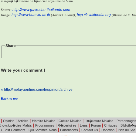
marqu� l�histoire de l�ancien royaume de Siam.
http://www.gavroche-thailande.com
Source:
http://www.hum.ku.ac.th
http://fr.wikipedia.org
Image:
(Xavier Galland),
(Blason de la T
Share
Write your comment !
«
http://melayuonline.com/fr/opinion/archive
Back to top
|
|
|
|
|
|
Opinion
Articles
Histoire Malaise
Culture Malaise
Litt�rature Malaise
Personnage
|
|
|
|
|
|
Encyclop�dies Malais
Programmes
R�pertoires
Liens
Forum
Critiques
Biblioth�
|
|
|
|
|
Guest Comment
Qui Sommes-Nous
Partenariats
Contact Us
Donation
Plan du Site