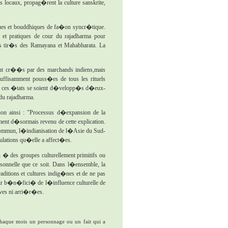
locaux, propag�rent la culture sanskrite,
oues et bouddhiques de fa�on syncr�tique.
t pratiques de cour du rajadharma pour
r�s tir�s des Ramayana et Mahabharata. La
nt cr��s par des marchands indiens,mais
uffisamment pouss�es de tous les rituels
que ces �tats se soient d�velopp�s d�eux-
 du rajadharma.
on ainsi : "Processus d�expansion de la
ment d�sormais revenu de cette explication.
el commun, l�indianisation de l�Asie du Sud-
ulations qu�elle a affect�es.
n � des groupes culturellement primitifs ou
sonnelle que ce soit. Dans l�ensemble, la
itions et cultures indig�nes et de ne pas
oir b�n�fici� de l�influence culturelle de
ives ni arri�r�es.
aque mois un personnage ou un fait qui a