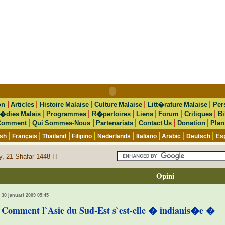
|
|
|
|
|
on
Articles
Histoire Malaise
Culture Malaise
Litt�rature Malaise
Per
|
|
|
|
|
|
�dies Malais
Programmes
R�pertoires
Liens
Forum
Critiques
Bi
|
|
|
|
|
Comment
Qui Sommes-Nous
Partenariats
Contact Us
Donation
Plan
|
|
|
|
|
|
|
|
ish
Français
Thailand
Filipino
Nederlands
Italiano
Arabic
Deutsch
Es
y, 21 Shafar 1448 H
Opini
30 januari 2009 05:45
Comment l`Asie du Sud-Est s`est-elle � indianis�e �