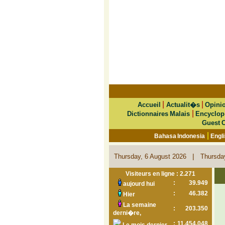
|
|
Accueil
Actualit�s
Opini
|
Dictionnaires Malais
Encyclop
Guest 
|
Bahasa Indonesia
Engl
|
Thursday, 6 August 2026
Thursda
Visiteurs en ligne : 2.271
:
39.949
aujourd hui
:
46.382
Hier
La semaine
:
203.350
derni�re,
:
11.454.048