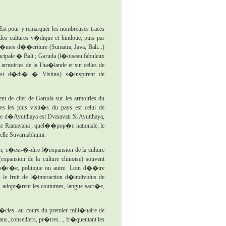
Est pour y remarquer les nombreuses traces
 des cultures v�dique et hindoue, puis par
t�mes d��criture (Sumatra, Java, Bali...)
ncipale � Bali ; Garuda (l�oiseau fabuleux
 armoiries de la Tha�lande et sur celles de
est d�di� � Vishnu) s�inspirent de
t de citer de Garuda sur les armoiries du
s les plus visit�s du pays est celui de
 d�Ayutthaya est Dvaravati Si Ayutthaya,
ns le Ramayana ; quel��pop�e nationale, le
elle Suvarnabhumi.
n, c�est-�-dire l�expansion de la culture
(expansion de la culture chinoise) souvent
lib�r�e, politique ou autre. Loin d��tre
 le fruit de l�interaction d�individus de
f, adopt�rent les coutumes, langue sacr�e,
 si�cles -au cours du premier mill�naire de
s, conseillers, pr�tres..., fr�quentant les