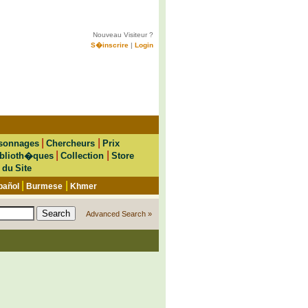
Nouveau Visiteur ?
S�inscrire
|
Login
|
|
sonnages
Chercheurs
Prix
|
|
blioth�ques
Collection
Store
 du Site
|
|
pañol
Burmese
Khmer
Advanced Search »