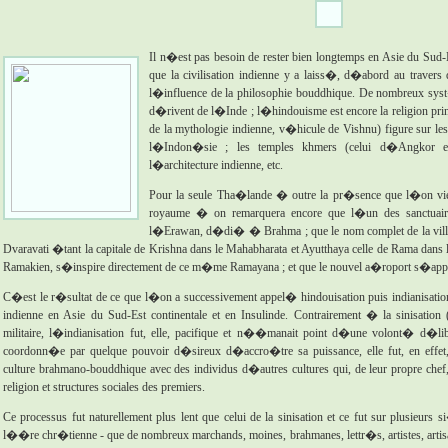
Il n�est pas besoin de rester bien longtemps en Asie du Sud-
que la civilisation indienne y a laiss�, d�abord au travers
l�influence de la philosophie bouddhique. De nombreux sys
d�rivent de l�Inde ; l�hindouisme est encore la religion pri
de la mythologie indienne, v�hicule de Vishnu) figure sur les
l�Indon�sie ; les temples khmers (celui d�Angkor 
l�architecture indienne, etc.
Pour la seule Tha�lande � outre la pr�sence que l�on vien
royaume � on remarquera encore que l�un des sanctuaire
l�Erawan, d�di� � Brahma ; que le nom complet de la ville
Dvaravati �tant la capitale de Krishna dans le Mahabharata et Ayutthaya celle de Rama da
Ramakien, s�inspire directement de ce m�me Ramayana ; et que le nouvel a�roport s�app
C�est le r�sultat de ce que l�on a successivement appel� hindouisation puis indianisatio
indienne en Asie du Sud-Est continentale et en Insulinde. Contrairement � la sinisation 
militaire, l�indianisation fut, elle, pacifique et n��manait point d�une volont� d�
coordonn�e par quelque pouvoir d�sireux d�accro�tre sa puissance, elle fut, en effet,
culture brahmano-bouddhique avec des individus d�autres cultures qui, de leur propre che
religion et structures sociales des premiers.
Ce processus fut naturellement plus lent que celui de la sinisation et ce fut sur plusieurs
l��re chr�tienne - que de nombreux marchands, moines, brahmanes, lettr�s, artistes, artisan