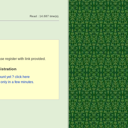
Read : 14.687 time(s).
se register with link provided.
stration
unt yet ? click here
only in a few minutes.