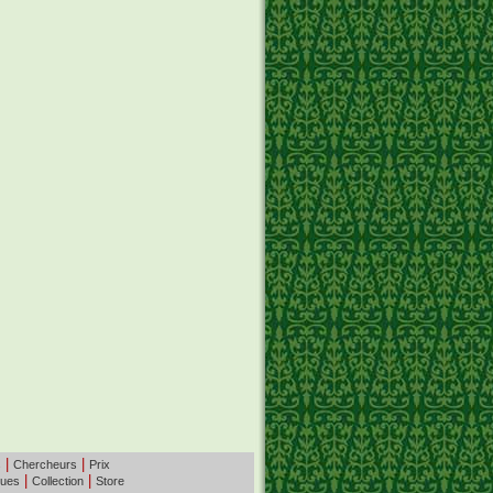
|
|
s
Chercheurs
Prix
|
|
ques
Collection
Store