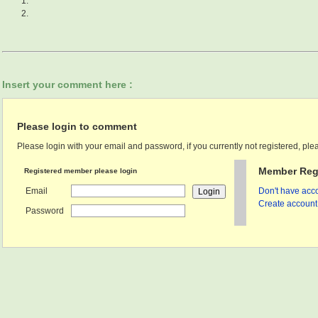
Insert your comment here :
Please login to comment
Please login with your email and password, if you currently not registered, plea
Member Regi
Registered member please login
Email
Don't have acco
Create account 
Password