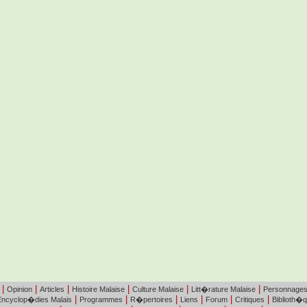
|
|
|
|
|
|
Opinion
Articles
Histoire Malaise
Culture Malaise
Litt�rature Malaise
Personnage
|
|
|
|
|
|
Encyclop�dies Malais
Programmes
R�pertoires
Liens
Forum
Critiques
Biblioth�