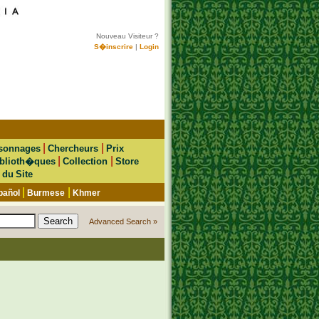
Nouveau Visiteur ?
S�inscrire
|
Login
|
|
sonnages
Chercheurs
Prix
|
|
blioth�ques
Collection
Store
 du Site
|
|
pañol
Burmese
Khmer
Advanced Search »