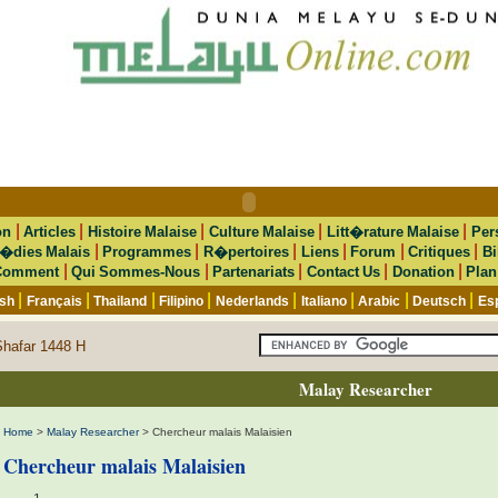
|
|
|
|
|
on
Articles
Histoire Malaise
Culture Malaise
Litt�rature Malaise
Per
|
|
|
|
|
|
�dies Malais
Programmes
R�pertoires
Liens
Forum
Critiques
Bi
|
|
|
|
|
Comment
Qui Sommes-Nous
Partenariats
Contact Us
Donation
Plan
|
|
|
|
|
|
|
|
ish
Français
Thailand
Filipino
Nederlands
Italiano
Arabic
Deutsch
Es
Shafar 1448 H
Malay Researcher
Home
>
Malay Researcher
> Chercheur malais Malaisien
Chercheur malais Malaisien