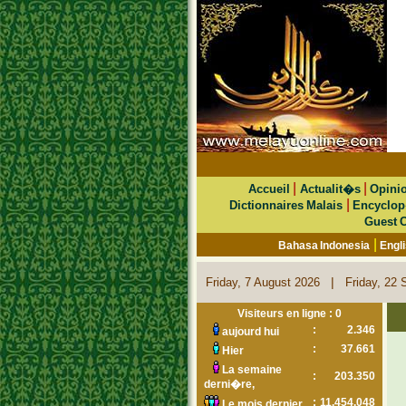
|
|
Accueil
Actualit�s
Opini
|
Dictionnaires Malais
Encyclop
Guest 
|
Bahasa Indonesia
Engl
|
Friday, 7 August 2026
Friday, 22 
Visiteurs en ligne : 0
:
2.346
aujourd hui
:
37.661
Hier
La semaine
:
203.350
derni�re,
:
11.454.048
Le mois dernier