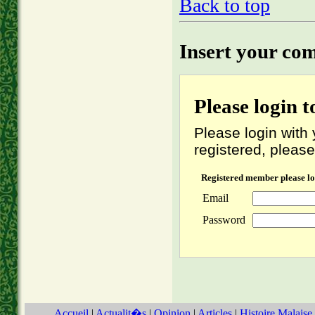
Back to top
Insert your co
Please login 
Please login with 
registered, please
Registered member please lo
Email
Password
Accueil
|
Actualit�s
|
Opinion
|
Articles
|
Histoire Malaise