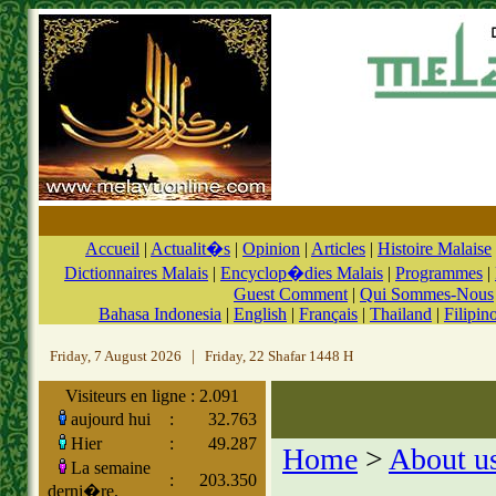
Accueil
|
Actualit�s
|
Opinion
|
Articles
|
Histoire Malaise
Dictionnaires Malais
|
Encyclop�dies Malais
|
Programmes
|
Guest Comment
|
Qui Sommes-Nous
Bahasa Indonesia
|
English
|
Français
|
Thailand
|
Filipin
Friday, 7 August 2026
|
Friday, 22 Shafar 1448 H
Visiteurs en ligne : 2.091
aujourd hui
:
32.763
Hier
:
49.287
Home
>
About u
La semaine
:
203.350
derni�re,