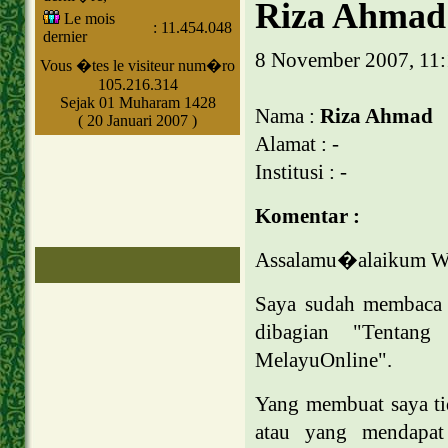
Riza Ahmad
Le mois
:
11.454.048
dernier
8 November 2007, 11
Vous �tes le visiteur num�ro
105.216.314
Sejak 01 Muharam 1428
Nama :
Riza Ahmad
( 20 Januari 2007 )
Alamat : -
Institusi : -
Komentar :
Assalamu�alaikum W
Saya sudah membaca 
dibagian "Tentang
MelayuOnline".
Yang membuat saya tid
atau yang mendapat 