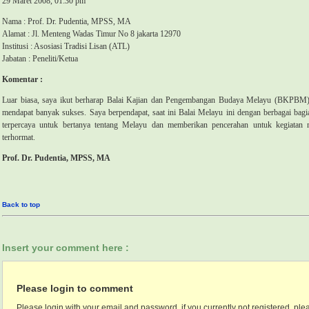
29 Maret 2008, 01:30 pm
Nama : Prof. Dr. Pudentia,
MPSS
,
MA
Alamat : Jl. Menteng Wadas Timur No 8
jakarta
12970
Institusi : Asosiasi Tradisi Lisan (ATL)
Jabatan : Peneliti/Ketua
Komentar :
Luar biasa, saya ikut berharap Balai Kajian dan Pengembangan Budaya Melayu (BKPBM) 
mendapat banyak sukses. Saya berpendapat, saat ini Balai Melayu ini dengan berbagai ba
terpercaya untuk bertanya tentang Melayu dan memberikan pencerahan untuk kegiatan
terhormat.
Prof. Dr. Pudentia,
MPSS
,
MA
Back to top
Insert your comment here :
Please login to comment
Please login with your email and password, if you currently not registered, plea