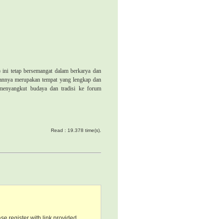
ini tetap bersemangat dalam berkarya dan
giannya merupakan tempat yang lengkap dan
 menyangkut budaya dan tradisi ke forum
Read : 19.378 time(s).
se register with link provided.