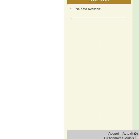
No data available
|
Accueil
Actualit�s
|
Dictionnaires Malais