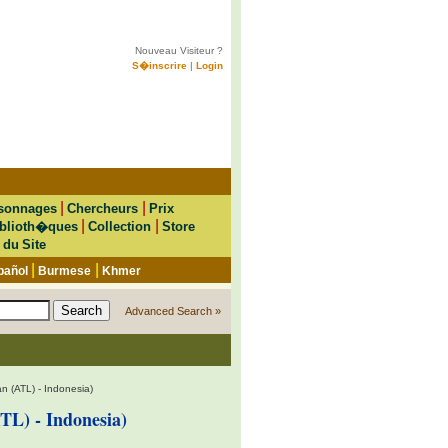
Nouveau Visiteur ?
S�inscrire
|
Login
|
|
sonnages
Chercheurs
Prix
|
|
blioth�ques
Collection
Store
 du Site
|
|
pañol
Burmese
Khmer
Advanced Search »
an (ATL) - Indonesia)
TL) - Indonesia)