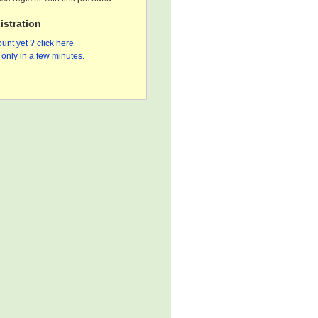
stration
unt yet ? click here
only in a few minutes.