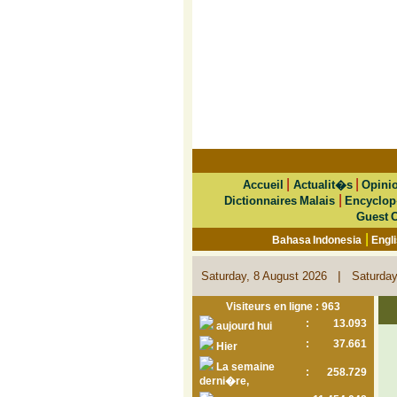
|
|
Accueil
Actualit�s
Opini
|
Dictionnaires Malais
Encyclop
Guest 
|
Bahasa Indonesia
Engl
|
Saturday, 8 August 2026
Saturday
Visiteurs en ligne : 963
:
13.093
aujourd hui
:
37.661
Hier
La semaine
:
258.729
derni�re,