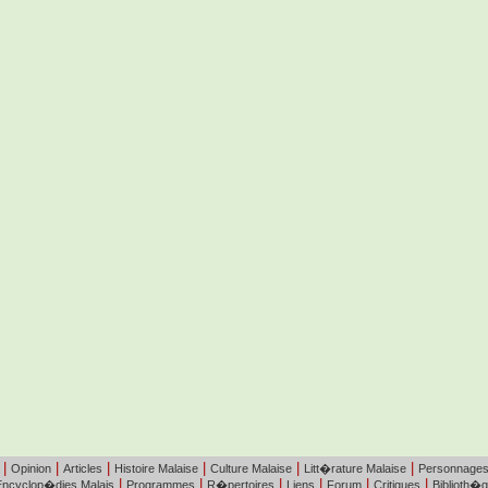
|
|
|
|
|
|
Opinion
Articles
Histoire Malaise
Culture Malaise
Litt�rature Malaise
Personnage
|
|
|
|
|
|
Encyclop�dies Malais
Programmes
R�pertoires
Liens
Forum
Critiques
Biblioth�