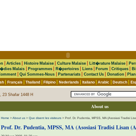
|
|
|
|
|
on
Articles
Histoire Malaise
Culture Malaise
Litt�rature Malaise
Per
|
|
|
|
|
|
�dies Malais
Programmes
R�pertoires
Liens
Forum
Critiques
Bi
|
|
|
|
|
Comment
Qui Sommes-Nous
Partenariats
Contact Us
Donation
Plan
|
|
|
|
|
|
|
|
ish
Français
Thailand
Filipino
Nederlands
Italiano
Arabic
Deutsch
Es
, 23 Shafar 1448 H
About us
Home
>
About us
>
Que disent les visiteurs
> Prof. Dr. Pudentia, MPSS, MA (Asosiasi Tradisi Lis
Prof. Dr. Pudentia, MPSS, MA (Asosiasi Tradisi Lisan (A