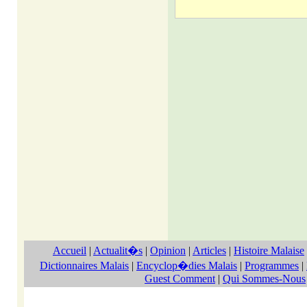
Accueil
|
Actualit�s
|
Opinion
|
Articles
|
Histoire Malaise
Dictionnaires Malais
|
Encyclop�dies Malais
|
Programmes
|
Guest Comment
|
Qui Sommes-Nous