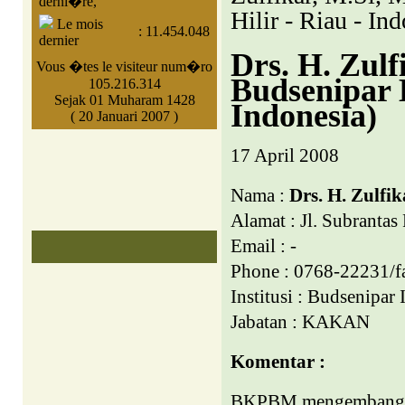
derni�re,
Hilir - Riau - In
Le mois
:
11.454.048
dernier
Drs. H. Zul
Vous �tes le visiteur num�ro
Budsenipar K
105.216.314
Sejak 01 Muharam 1428
Indonesia)
( 20 Januari 2007 )
17 April 2008
Nama :
Drs. H. Zulfi
Alamat : Jl. Subranta
Email : -
Phone : 0768-22231/f
Institusi : Budsenipar 
Jabatan : KAKAN
Komentar :
BKPBM mengembangkan