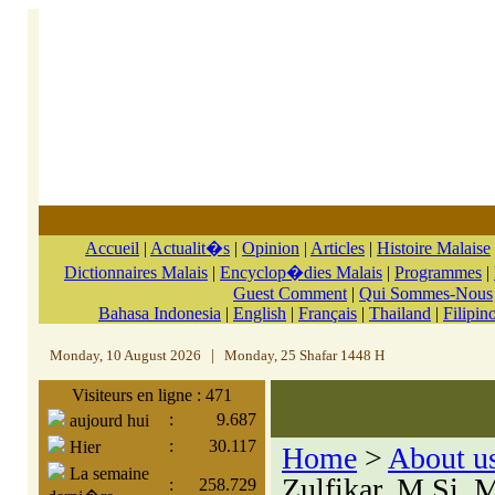
Accueil
|
Actualit�s
|
Opinion
|
Articles
|
Histoire Malaise
Dictionnaires Malais
|
Encyclop�dies Malais
|
Programmes
|
Guest Comment
|
Qui Sommes-Nous
Bahasa Indonesia
|
English
|
Français
|
Thailand
|
Filipin
Monday, 10 August 2026
|
Monday, 25 Shafar 1448 H
Visiteurs en ligne : 471
:
9.687
aujourd hui
:
30.117
Hier
Home
>
About u
La semaine
Zulfikar, M.Si,
:
258.729