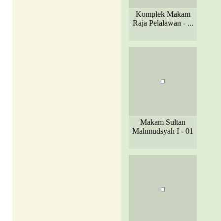
Komplek Makam
Raja Pelalawan - ...
Makam Sultan
Mahmudsyah I - 01