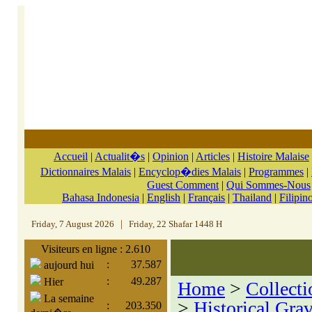
Accueil
|
Actualit�s
|
Opinion
|
Articles
|
Histoire Malaise
Dictionnaires Malais
|
Encyclop�dies Malais
|
Programmes
|
Guest Comment
|
Qui Sommes-Nous
Bahasa Indonesia
|
English
|
Français
|
Thailand
|
Filipin
Friday, 7 August 2026
|
Friday, 22 Shafar 1448 H
Visiteurs en ligne : 2.610
:
37.587
aujourd hui
:
49.287
Hier
Home
>
Collecti
La semaine
>
Historical Gra
:
203.350