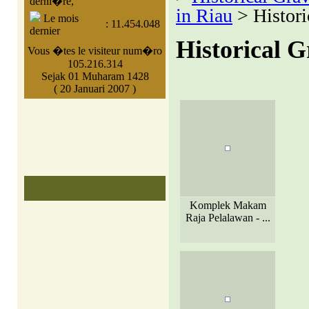
derni�re,
in Riau
> Histori
Le mois
:
11.454.048
dernier
Historical 
Vous �tes le visiteur num�ro
105.216.314
Sejak 01 Muharam 1428
( 20 Januari 2007 )
Komplek Makam
Raja Pelalawan - ...