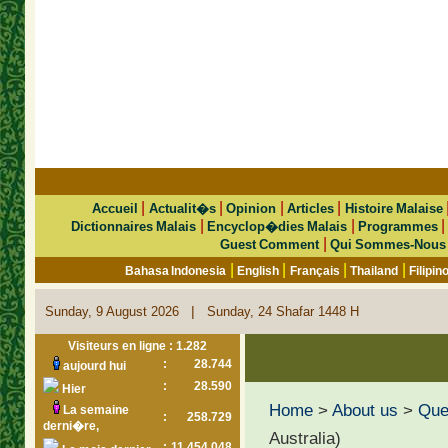
|
|
|
|
Accueil
Actualit�s
Opinion
Articles
Histoire Malaise
|
|
Dictionnaires Malais
Encyclop�dies Malais
Programmes
|
Guest Comment
Qui Sommes-Nous
|
|
|
|
Bahasa Indonesia
English
Français
Thailand
Filipin
|
Sunday, 9 August 2026
Sunday, 24 Shafar 1448 H
Visiteurs en ligne : 1.282
:
28.744
aujourd hui
:
28.590
Hier
Home
>
About us
>
Que 
La semaine
:
258.729
derni�re,
Australia)
:
11.454.048