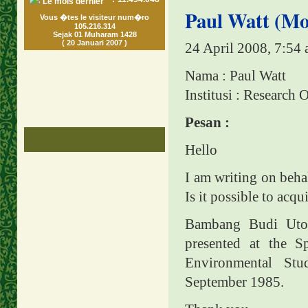
Le mois dernier
Paul Watt (Mon
Vous �tes le visiteur num�ro
105.216.314
Sejak 01 Muharam 1428
( 20 Januari 2007 )
24 April 2008, 7:54
Nama : Paul Watt
Institusi : Research 
Pesan :
Hello
I am writing on beha
Is it possible to acq
Bambang Budi Utom
presented at the 
Environmental Stu
September 1985.