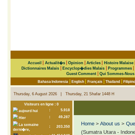
|
|
|
|
Accueil
Actualit�s
Opinion
Articles
Histoire Malaise
|
|
Dictionnaires Malais
Encyclop�dies Malais
Programmes
|
Guest Comment
Qui Sommes-Nous
|
|
|
|
Bahasa Indonesia
English
Français
Thailand
Filipin
|
Thursday, 6 August 2026
Thursday, 21 Shafar 1448 H
Visiteurs en ligne : 0
:
5.918
aujourd hui
:
49.287
Hier
Home
>
About us
>
Que 
La semaine
:
203.350
derni�re,
(Sumatra Utara - Indone