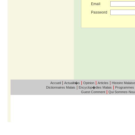
Email
Password
|
|
|
|
Accueil
Actualit�s
Opinion
Articles
Histoire Malaise
|
|
Dictionnaires Malais
Encyclop�dies Malais
Programmes
|
Guest Comment
Qui Sommes-Nou