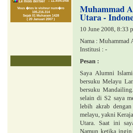
:
11.454.048
Le mois dernier
Muhammad Ari
Vous �tes le visiteur num�ro
105.216.314
Utara - Indone
Sejak 01 Muharam 1428
( 20 Januari 2007 )
10 June 2008, 8:33 
Nama : Muhammad Ar
Institusi : -
Pesan :
Saya Alumni Islami
bersuku Melayu Lan
bersuku Mandailing.
selain di S2 saya m
lebih akrab dengan
melayu, yakni Keraj
Utara. Saat ini sa
Namun ketika ingin 