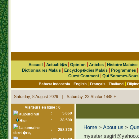
|
|
|
|
Accueil
Actualit�s
Opinion
Articles
Histoire Malaise
|
|
Dictionnaires Malais
Encyclop�dies Malais
Programmes
|
Guest Comment
Qui Sommes-Nous
|
|
|
|
Bahasa Indonesia
English
Français
Thailand
Filipin
|
Saturday, 8 August 2026
Saturday, 23 Shafar 1448 H
Visiteurs en ligne : 0
:
5.660
aujourd hui
:
28.590
Hier
Home
>
About us
>
Que 
La semaine
:
258.729
derni�re,
myssterissgirl@yahoo.