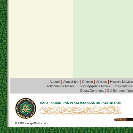
|
|
|
|
Accueil
Actualit�s
Opinion
Articles
Histoire Malaise
|
|
Dictionnaires Malais
Encyclop�dies Malais
Programmes
|
Guest Comment
Qui Sommes-Nou