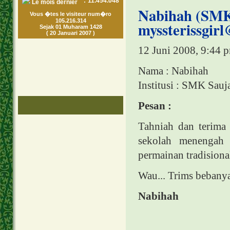
:
11.454.048
Le mois dernier
Nabihah (SMK
Vous �tes le visiteur num�ro
105.216.314
myssterissgir
Sejak 01 Muharam 1428
( 20 Januari 2007 )
12 Juni 2008, 9:44 
Nama : Nabihah
Institusi : SMK Sau
Pesan :
Tahniah dan terima
sekolah menengah 
permainan tradisiona
Wau... Trims bebanyak
Nabihah