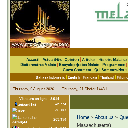
|
|
|
|
Accueil
Actualit�s
Opinion
Articles
Histoire Malaise
|
|
Dictionnaires Malais
Encyclop�dies Malais
Programmes
|
Guest Comment
Qui Sommes-Nous
|
|
|
|
Bahasa Indonesia
English
Français
Thailand
Filipin
|
Thursday, 6 August 2026
Thursday, 21 Shafar 1448 H
Visiteurs en ligne : 2.914
:
46.774
aujourd hui
:
46.382
Hier
Home
>
About us
>
Que 
La semaine
:
203.350
derni�re,
Massachusetts)