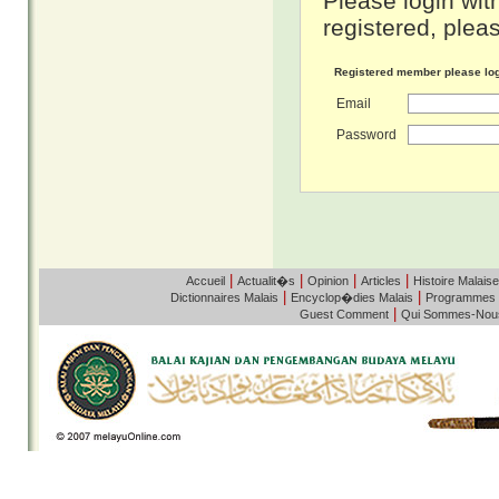
Please login wit
registered, pleas
Registered member please lo
Email
Password
|
|
|
|
Accueil
Actualit�s
Opinion
Articles
Histoire Malaise
|
|
Dictionnaires Malais
Encyclop�dies Malais
Programmes
|
Guest Comment
Qui Sommes-Nou