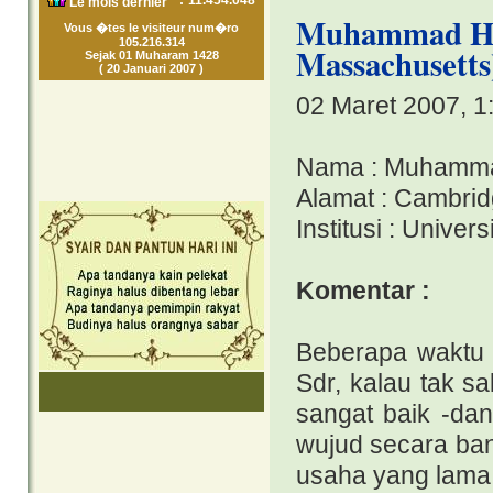
:
11.454.048
Le mois dernier
Muhammad Haj
Vous �tes le visiteur num�ro
105.216.314
Massachusetts
Sejak 01 Muharam 1428
( 20 Januari 2007 )
02 Maret 2007, 1
Nama : Muhammad
Alamat : Cambri
Institusi : Unive
Komentar :
Beberapa waktu
Sdr, kalau tak s
sangat baik -dan
wujud secara bang
usaha yang lama 