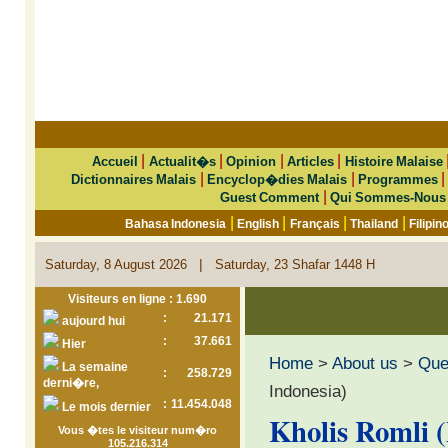
|
|
|
|
Accueil
Actualit�s
Opinion
Articles
Histoire Malaise
|
|
Dictionnaires Malais
Encyclop�dies Malais
Programmes
|
Guest Comment
Qui Sommes-Nous
|
|
|
|
Bahasa Indonesia
English
Français
Thailand
Filipin
|
Saturday, 8 August 2026
Saturday, 23 Shafar 1448 H
Visiteurs en ligne : 1.690
:
21.171
aujourd hui
:
37.661
Hier
Home
>
About us
>
Que 
La semaine
:
258.729
derni�re,
Indonesia)
:
11.454.048
Le mois dernier
Kholis Romli (
Vous �tes le visiteur num�ro
105.216.314