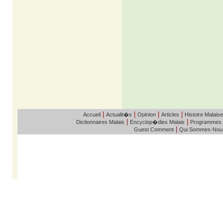
|
|
|
|
Accueil
Actualit�s
Opinion
Articles
Histoire Malaise
|
|
Dictionnaires Malais
Encyclop�dies Malais
Programmes
|
Guest Comment
Qui Sommes-Nou