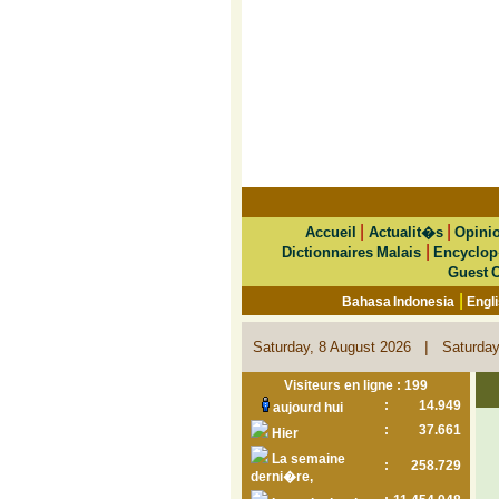
|
|
Accueil
Actualit�s
Opini
|
Dictionnaires Malais
Encyclop
Guest 
|
Bahasa Indonesia
Engl
|
Saturday, 8 August 2026
Saturday
Visiteurs en ligne : 199
:
14.949
aujourd hui
:
37.661
Hier
La semaine
:
258.729
derni�re,