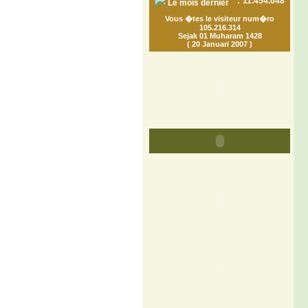
:
11.454.048
Le mois dernier
Vous �tes le visiteur num�ro
105.216.314
Sejak 01 Muharam 1428
( 20 Januari 2007 )