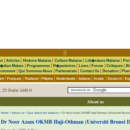
|
|
|
|
|
on
Articles
Histoire Malaise
Culture Malaise
Litt�rature Malaise
Per
|
|
|
|
|
|
�dies Malais
Programmes
R�pertoires
Liens
Forum
Critiques
Bi
|
|
|
|
|
Comment
Qui Sommes-Nous
Partenariats
Contact Us
Donation
Plan
|
|
|
|
|
|
|
|
ish
Français
Thailand
Filipino
Nederlands
Italiano
Arabic
Deutsch
Es
, 23 Shafar 1448 H
About us
Home
>
About us
>
Que disent les visiteurs
> Dr Noor Azam OKMB Haji-Othman (Universiti Brune
Dr Noor Azam OKMB Haji-Othman (Universiti Brunei D