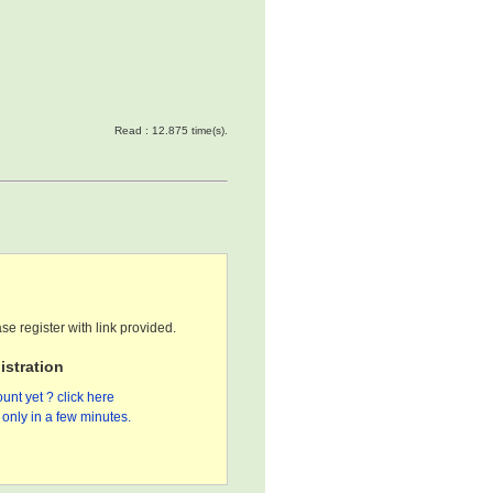
Read : 12.875 time(s).
se register with link provided.
stration
unt yet ? click here
only in a few minutes.