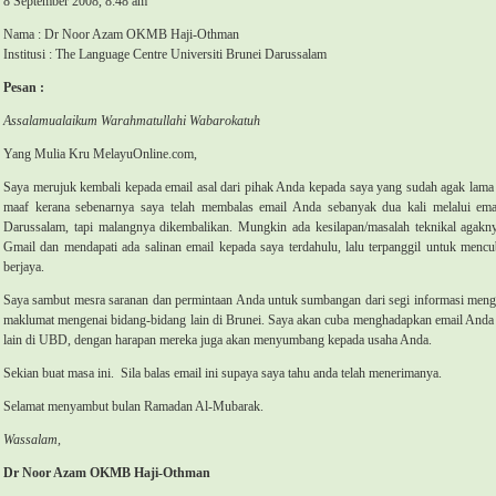
8 September 2008, 8:48 am
Nama : Dr Noor Azam OKMB Haji-Othman
Institusi : The Language Centre Universiti Brunei Darussalam
Pesan :
Assalamualaikum Warahmatullahi Wabarokatuh
Yang Mulia Kru MelayuOnline.com,
Saya merujuk kembali kepada email asal dari pihak Anda kepada saya yang sudah agak lama
maaf kerana sebenarnya saya telah membalas email Anda sebanyak dua kali melalui email
Darussalam, tapi malangnya dikembalikan. Mungkin ada kesilapan/masalah teknikal agakn
Gmail dan mendapati ada salinan email kepada saya terdahulu, lalu terpanggil untuk mencu
berjaya.
Saya sambut mesra saranan dan permintaan Anda untuk sumbangan dari segi informasi menge
maklumat mengenai bidang-bidang lain di Brunei. Saya akan cuba menghadapkan email Anda 
lain di UBD, dengan harapan mereka juga akan menyumbang kepada usaha Anda.
Sekian buat masa ini.
Sila balas email ini supaya saya tahu anda telah menerimanya.
Selamat menyambut bulan Ramadan Al-Mubarak.
Wassalam,
Dr Noor Azam OKMB Haji-Othman