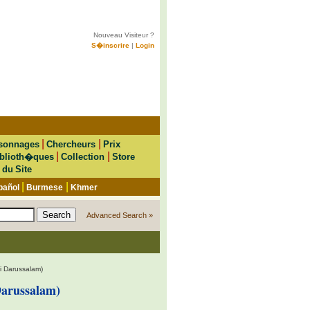
Nouveau Visiteur ?
S�inscrire
|
Login
|
|
sonnages
Chercheurs
Prix
|
|
blioth�ques
Collection
Store
 du Site
|
|
pañol
Burmese
Khmer
Advanced Search »
i Darussalam)
arussalam)