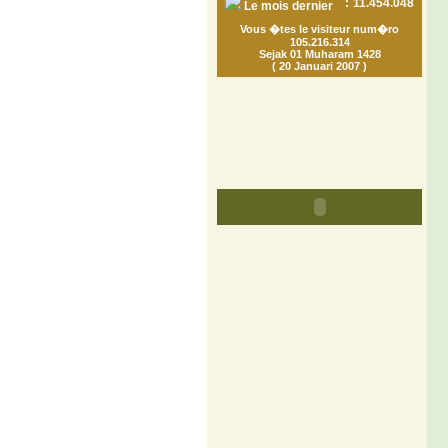
:
11.454.048
Le mois dernier
Vous �tes le visiteur num�ro
105.216.314
Sejak 01 Muharam 1428
( 20 Januari 2007 )