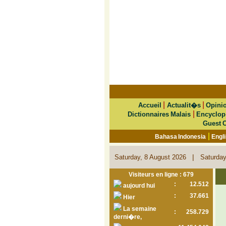
|
|
Accueil
Actualit�s
Opini
|
Dictionnaires Malais
Encyclop
Guest 
|
Bahasa Indonesia
Engl
|
Saturday, 8 August 2026
Saturday
Visiteurs en ligne : 679
:
12.512
aujourd hui
:
37.661
Hier
La semaine
:
258.729
derni�re,