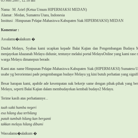
05 Mei 2007, 12:18 am
Nama : M. Arief (Ketua Umum HIPERMAKSI MEDAN)
Alamat : 
Medan
, 
Sumatera Utara
, 
Indonesia
Institusi : Himpunan Pelajar-Mahasiswa Kabupaten Siak HIPERMAKSI) 
MEDAN
Komentar : 
Assalamu�alaikum �
Daulat Melayu, Syabas kami ucapkan kepade Balai Kajian dan Pengembangan Budaya M
menjayekan khazanah Melayu didunie, tentunye melalui portal MelayuOnline yang kami rase 
warga Melayu dimanepun berade.
Kami atas name Himpunan Pelajar-Mahasiswa Kabupaten Siak (HIPERMAKSI) Sumatera U
usahe yg berorientasi pade pengembangan budaye Melayu yg kini butuh perhatian yang signif
Besar harapan kami, apabile ade kesempatan nak bekerje same dengan pihak-pihak yang b
Melayu, seperti Balai Kajian dalam membudayekan kembali budaye2 Melayu.
Terime kasih atas perhatiannye...
tuah sakti hamba negeri
esa hilang dua terbilang
patah tumbuh hilang
kan
berganti
takkan melayu hilang dibumi
Wassalamu�alaikum �