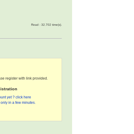
Read : 32.702 time(s).
se register with link provided.
stration
unt yet ? click here
only in a few minutes.