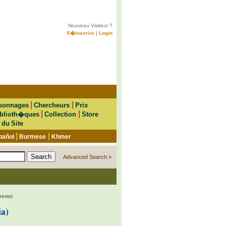
Nouveau Visiteur ?
S�inscrire
|
Login
|
|
sonnages
Chercheurs
Prix
|
|
blioth�ques
Collection
Store
 du Site
|
|
pañol
Burmese
Khmer
Advanced Search »
esia)
a)