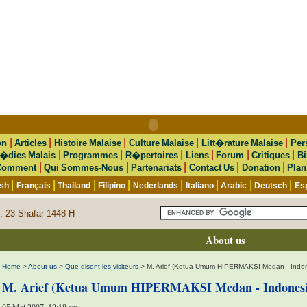
|
|
|
|
|
on
Articles
Histoire Malaise
Culture Malaise
Litt�rature Malaise
Per
|
|
|
|
|
|
�dies Malais
Programmes
R�pertoires
Liens
Forum
Critiques
Bi
|
|
|
|
|
Comment
Qui Sommes-Nous
Partenariats
Contact Us
Donation
Plan
|
|
|
|
|
|
|
|
ish
Français
Thailand
Filipino
Nederlands
Italiano
Arabic
Deutsch
Es
, 23 Shafar 1448 H
About us
Home
>
About us
>
Que disent les visiteurs
> M. Arief (Ketua Umum HIPERMAKSI Medan - Indon
M. Arief (Ketua Umum HIPERMAKSI Medan - Indonesi