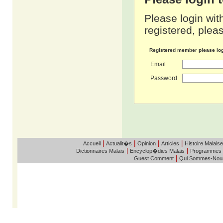
Please login wit
registered, pleas
Registered member please lo
Email
Password
|
|
|
|
Accueil
Actualit�s
Opinion
Articles
Histoire Malaise
|
|
Dictionnaires Malais
Encyclop�dies Malais
Programmes
|
Guest Comment
Qui Sommes-Nou