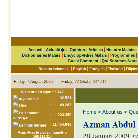
|
|
|
|
Accueil
Actualit�s
Opinion
Articles
Histoire Malaise
|
|
Dictionnaires Malais
Encyclop�dies Malais
Programmes
|
Guest Comment
Qui Sommes-Nous
|
|
|
|
Bahasa Indonesia
English
Français
Thailand
Filipin
|
Friday, 7 August 2026
Friday, 22 Shafar 1448 H
Visiteurs en ligne : 2.142
:
32.521
aujourd hui
:
49.287
Hier
Home
>
About us
>
Que 
La semaine
:
203.350
derni�re,
Azman Abdul A
:
11.454.048
Le mois dernier
Vous �tes le visiteur num�ro
28 Januari 2009, 
105.216.314