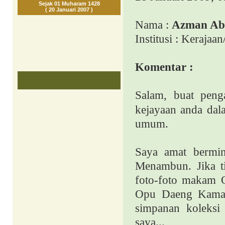
Sejak 01 Muharam 1428
( 20 Januari 2007 )
Nama :
Azman Abd
Institusi : Kerajaa
Komentar :
Salam, buat pen
kejayaan anda dal
umum.
Saya amat bermi
Menambun. Jika ti
foto-foto makam
Opu Daeng Kamasi
simpanan koleksi
saya...