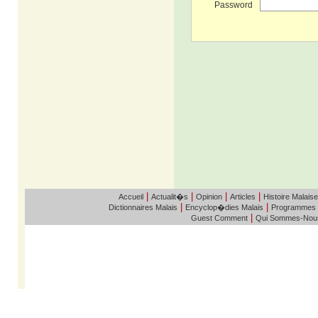
Password
|
|
|
|
Accueil
Actualit�s
Opinion
Articles
Histoire Malaise
|
|
Dictionnaires Malais
Encyclop�dies Malais
Programmes
|
Guest Comment
Qui Sommes-Nou