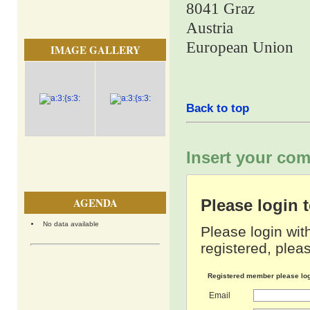
8041
Graz
Austria
European Union
IMAGE GALLERY
Back to top
Insert your com
AGENDA
Please login
No data available
Please login wit
registered, pleas
Registered member please lo
Email