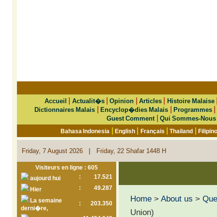
|
|
|
|
Accueil
Actualit�s
Opinion
Articles
Histoire Malaise
|
|
Dictionnaires Malais
Encyclop�dies Malais
Programmes
|
Guest Comment
Qui Sommes-Nous
|
|
|
|
Bahasa Indonesia
English
Français
Thailand
Filipin
|
Friday, 7 August 2026
Friday, 22 Shafar 1448 H
Visiteurs en ligne : 605
:
17.521
aujourd hui
:
49.287
Hier
Home
>
About us
>
Que 
La semaine
:
203.350
derni�re,
Union)