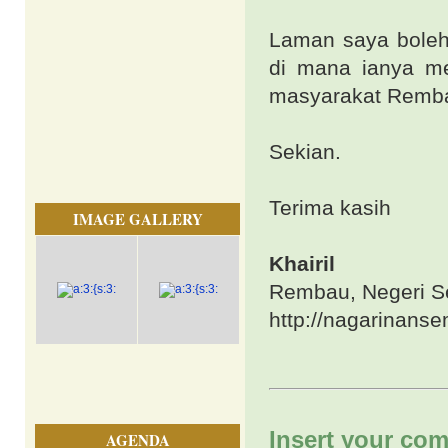
Laman saya boleh 
di mana ianya m
masyarakat Rembau
Sekian.
Terima kasih
IMAGE GALLERY
Khairil
Rembau, Negeri S
http://nagarinans
Insert your com
AGENDA