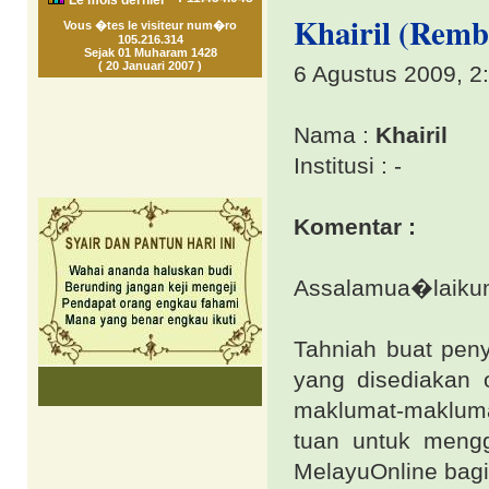
Le mois dernier
Khairil (Remb
Vous �tes le visiteur num�ro
105.216.314
Sejak 01 Muharam 1428
( 20 Januari 2007 )
6 Agustus 2009, 2
Nama :
Khairil
Institusi : -
Komentar :
Assalamua�laiku
Tahniah buat pen
yang disediakan
maklumat-makluma
tuan untuk meng
MelayuOnline bagi