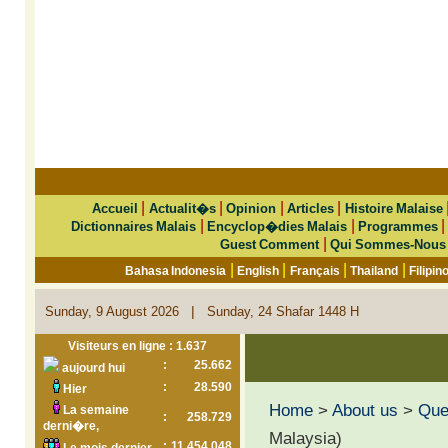
|
|
|
|
Accueil
Actualit�s
Opinion
Articles
Histoire Malaise
|
|
Dictionnaires Malais
Encyclop�dies Malais
Programmes
|
Guest Comment
Qui Sommes-Nous
|
|
|
|
Bahasa Indonesia
English
Français
Thailand
Filipin
|
Sunday, 9 August 2026
Sunday, 24 Shafar 1448 H
Visiteurs en ligne : 1.637
:
25.662
aujourd hui
:
28.590
Hier
Home
>
About us
>
Que 
La semaine
:
258.729
derni�re,
Malaysia)
:
11.454.048