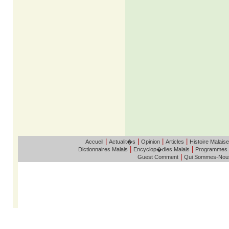
|
|
|
|
Accueil
Actualit�s
Opinion
Articles
Histoire Malaise
|
|
Dictionnaires Malais
Encyclop�dies Malais
Programmes
|
Guest Comment
Qui Sommes-Nou