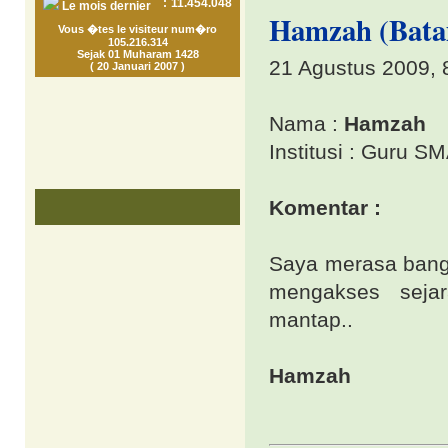
:
11.454.048
Le mois dernier
Hamzah (Batam
Vous �tes le visiteur num�ro
105.216.314
Sejak 01 Muharam 1428
21 Agustus 2009, 
( 20 Januari 2007 )
Nama :
Hamzah
Institusi : Guru 
Komentar :
Saya merasa bang
mengakses sejar
mantap..
Hamzah