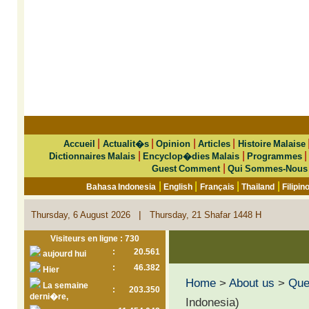
|
|
|
|
Accueil
Actualit�s
Opinion
Articles
Histoire Malaise
|
|
Dictionnaires Malais
Encyclop�dies Malais
Programmes
|
Guest Comment
Qui Sommes-Nous
|
|
|
|
Bahasa Indonesia
English
Français
Thailand
Filipin
|
Thursday, 6 August 2026
Thursday, 21 Shafar 1448 H
Visiteurs en ligne : 730
:
20.561
aujourd hui
:
46.382
Hier
Home
>
About us
>
Que 
La semaine
:
203.350
derni�re,
Indonesia)