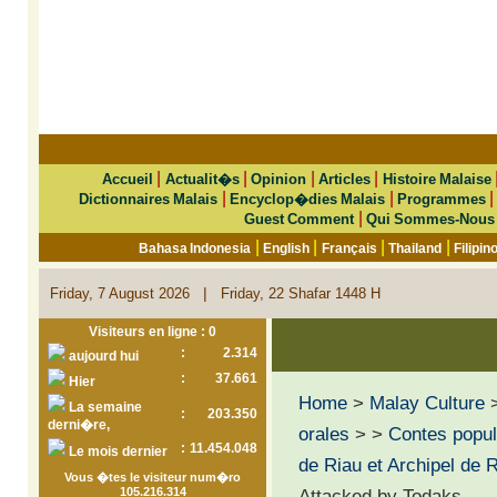
|
|
|
|
Accueil
Actualit�s
Opinion
Articles
Histoire Malaise
|
|
Dictionnaires Malais
Encyclop�dies Malais
Programmes
|
Guest Comment
Qui Sommes-Nous
|
|
|
|
Bahasa Indonesia
English
Français
Thailand
Filipin
|
Friday, 7 August 2026
Friday, 22 Shafar 1448 H
Visiteurs en ligne : 0
:
2.314
aujourd hui
:
37.661
Hier
Home
>
Malay Culture
La semaine
:
203.350
derni�re,
orales
>
>
Contes popul
:
11.454.048
Le mois dernier
de Riau et Archipel de 
Vous �tes le visiteur num�ro
105.216.314
Attacked by Todaks