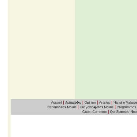
|
|
|
|
Accueil
Actualit�s
Opinion
Articles
Histoire Malaise
|
|
Dictionnaires Malais
Encyclop�dies Malais
Programmes
|
Guest Comment
Qui Sommes-Nou