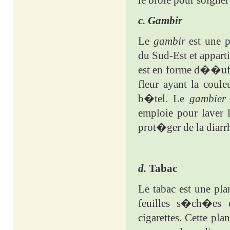
le broie pour soigner
c. Gambir
Le
gambir
est une p
du Sud-Est et appart
est en forme d��uf o
fleur ayant la coul
b�tel. Le
gambier
emploie pour laver 
prot�ger de la diarr
d.
Tabac
Le tabac est une pl
feuilles s�ch�es e
cigarettes. Cette pl