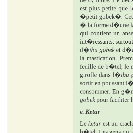
de cylindre. Le de
est plus petite que 
�petit gobek�. Cet 
� la forme d�une l
qui contient un ans
int�ressants, surtou
d�
ibu
gobek
et d�
la mastication. Prem
feuille de b�tel, le
girofle dans l�
ibu
sortir en poussant l
consommer. En g�n�r
gobek
pour faciliter
e. Ketur
Le
ketur
est un crach
b�tel. Les gens qui 