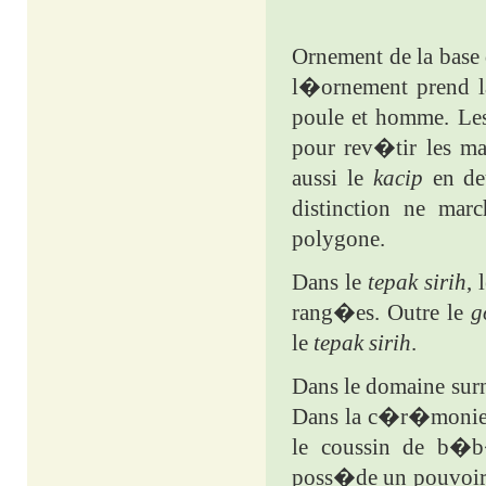
Ornement de la base 
l�ornement prend la
poule et homme. Le
pour rev�tir les ma
aussi le
kacip
en deu
distinction ne mar
polygone.
Dans le
tepak sirih
, 
rang�es. Outre le
g
le
tepak sirih
.
Dans le domaine surn
Dans la c�r�moni
le coussin de b�b
poss�de un pouvoir 