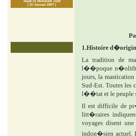
Sejak 01 Muharam 1428
( 20 Januari 2007 )
Pa
1.
Histoire d�origin
La tradition de m
l��poque n�olithi
jours, la masticatio
Sud-Est. Toutes les c
l��tat et le peuple s
Il est difficile de 
litt�raires indique
voyages disent une
indon�sien actuel. 