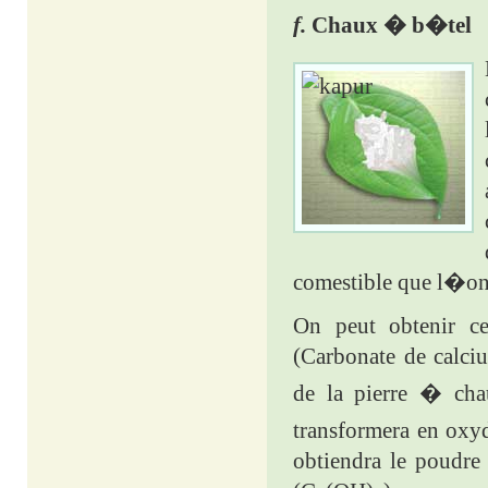
f.
Chaux � b�tel
comestible que l�on
On peut obtenir c
(Carbonate de cal
de la pierre � cha
transformera en oxy
obtiendra le poudr