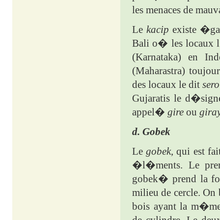
les menaces de mauva
Le
kacip
existe �ga
Bali o� les locaux
(Karnataka) en In
(Maharastra) toujou
des locaux le dit
sero
Gujaratis le d�sig
appel�
gire
ou
gira
d. Gobek
Le
gobek
, qui est f
�l�ments. Le pr
gobek� prend la for
milieu de cercle. On
bois ayant la m�me