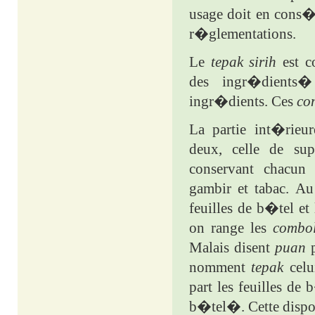
usage doit en cons�
r�glementations.
Le
tepak sirih
est 
des ingr�dients�
ingr�dients. Ces
co
La partie int�rie
deux, celle de su
conservant chacu
gambir et tabac. Au
feuilles de b�tel et
on range les
combo
Malais disent
puan
p
nomment
tepak
celu
part les feuilles d
b�tel�. Cette dispos