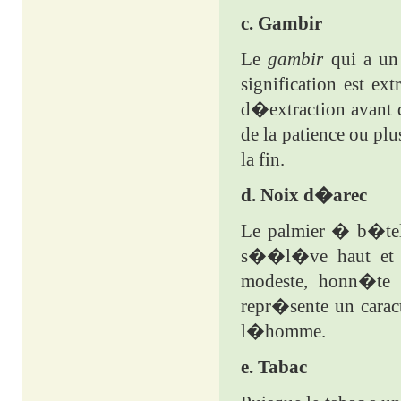
c. Gambir
Le
gambir
qui a un
signification est ex
d�extraction avant 
de la patience ou pl
la fin.
d. Noix d�arec
Le palmier � b�tel
s��l�ve haut et qu
modeste, honn�te e
repr�sente un carac
l�homme.
e. Tabac