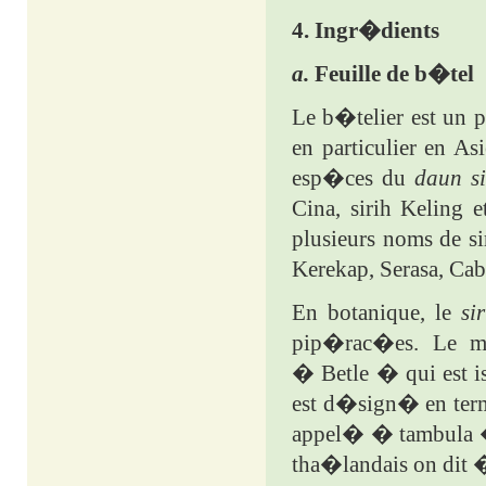
4.
Ingr�dients
a.
Feuille de b�tel
Le b�telier est un p
en particulier en As
esp�ces du
daun si
Cina, sirih Keling
plusieurs noms de si
Kerekap, Serasa, Cab
En botanique, le
si
pip�rac�es. Le mo
� Betle � qui est i
est d�sign� en term
appel� � tambula �.
tha�landais on dit 