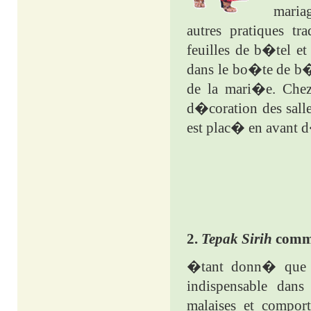
mariag
autres pratiques t
feuilles de b�tel e
dans le bo�te de b
de la mari�e. Chez
d�coration des sall
est plac� en avant 
2.
Tepak Sirih
comm
�tant donn� que
indispensable dans
malaises et comport