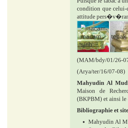
Puisque le tabac a u
condition que celui-
attitude pers�v�rant
(MAM/bdy/01/26-0
(Arya/ter/16/07-08)
Mahyudin Al Mudr
Maison de Recher
(BKPBM) et ainsi le
Bibliographie et si
Mahyudin Al M