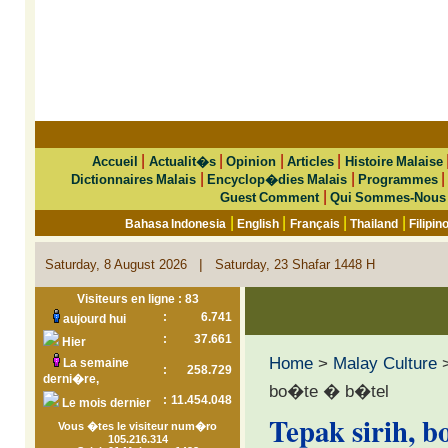
|
|
|
|
Accueil
Actualit�s
Opinion
Articles
Histoire Malaise
|
|
Dictionnaires Malais
Encyclop�dies Malais
Programmes
|
Guest Comment
Qui Sommes-Nous
|
|
|
|
Bahasa Indonesia
English
Français
Thailand
Filipin
|
Saturday, 8 August 2026
Saturday, 23 Shafar 1448 H
Visiteurs en ligne : 83
:
6.741
aujourd hui
:
37.661
Hier
Home
>
Malay Culture
La semaine
:
258.729
derni�re,
bo�te � b�tel
:
11.454.048
Le mois dernier
Tepak sirih, 
Vous �tes le visiteur num�ro
105.216.314