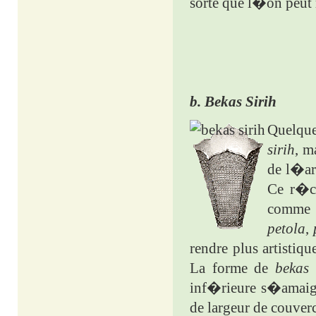
sorte que l�on peut 
b. Bekas Sirih
Quelque
sirih
, m
de l�ar
Ce r�ci
comm
petola
,
rendre plus artistiqu
La forme de
bekas 
inf�rieure s�amaig
de largeur de couverc