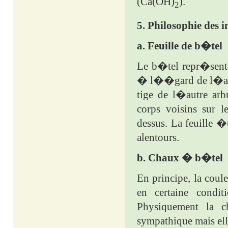
(Ca(OH)
).
2
5.
Philosophie des 
a. Feuille de b�tel
Le b�tel repr�sente 
� l��gard de l�aut
tige de l�autre ar
corps voisins sur l
dessus. La feuille �
alentours.
b. Chaux � b�tel
En principe, la coul
en certaine condit
Physiquement la 
sympathique mais ell