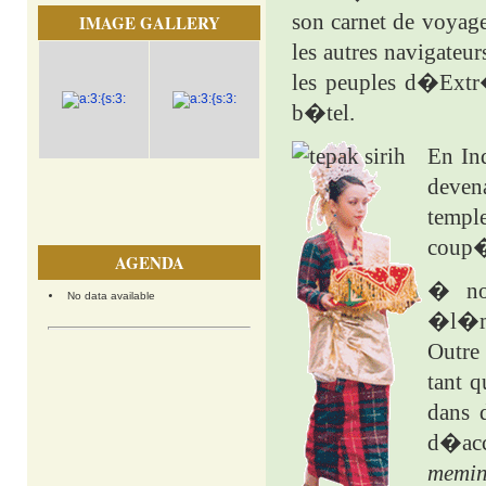
son carnet de voyage
IMAGE GALLERY
les autres navigateu
les peuples d�Extr
b�tel.
En Ind
deven
templ
coup�
AGENDA
� nos
No data available
�l�men
Outre 
tant q
dans 
d�a
memi