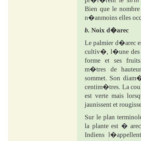
pr�f�rent le
siri
Bien que le nombre d
n�anmoins elles occu
b.
Noix d�arec
Le palmier d�arec est
cultiv�, l�une des 
forme et ses frui
m�tres de hauteur
sommet. Son diam�t
centim�tres. La coul
est verte mais lors
jaunissent et rougisse
Sur le plan termino
la plante est � are
Indiens l�appell