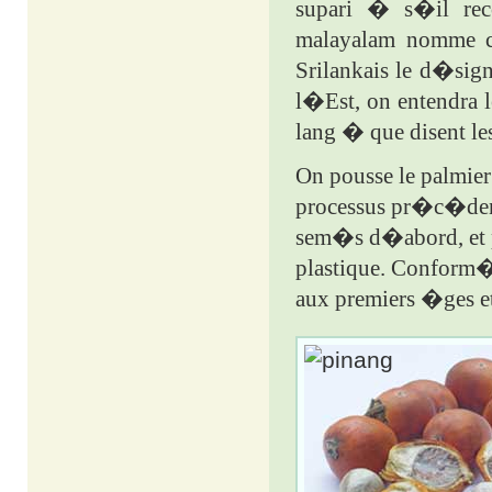
supari � s�il rec
malayalam nomme c
Srilankais le d�si
l�Est, on entendra 
lang � que disent le
On pousse le palmie
processus pr�c�dent
sem�s d�abord, et p
plastique. Conform�m
aux premiers �ges et 