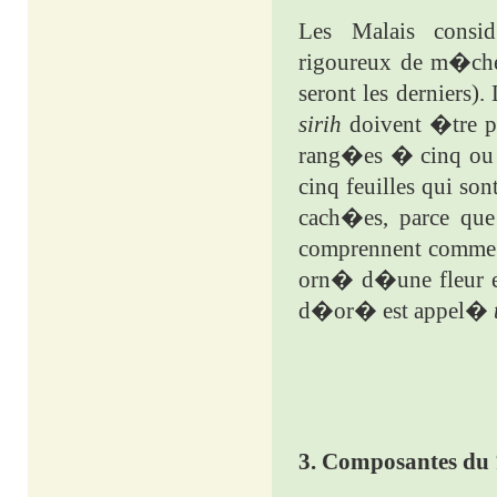
Les Malais consid
rigoureux de m�cher
seront les derniers)
sirih
doivent �tre pl
rang�es � cinq ou 
cinq feuilles qui so
cach�es, parce que 
comprennent comme u
orn� d�une fleur e
d�or� est appel�
3.
Composantes du