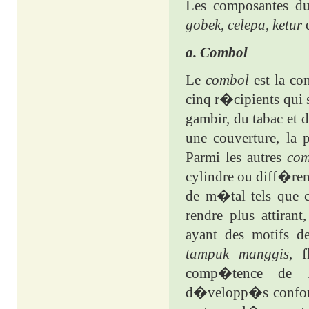
Les composantes 
gobek
,
celepa
,
ketur
a. Combol
Le
combol
est la c
cinq r�cipients qui 
gambir, du tabac et 
une couverture, la 
Parmi les autres
com
cylindre ou diff�re
de m�tal tels que 
rendre plus attirant
ayant des motifs d
tampuk manggis
, 
comp�tence de l
d�velopp�s confor