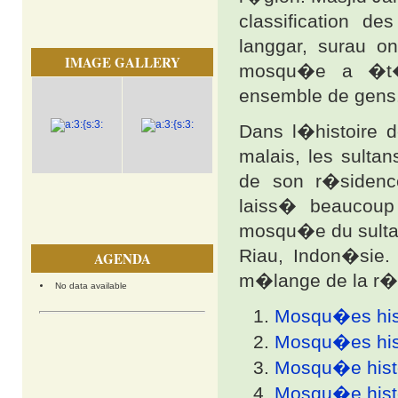
classification d
langgar, surau o
IMAGE GALLERY
mosqu�e a �t� 
ensemble de gens
Dans l�histoire d
malais, les sulta
de son r�sidenc
laiss� beaucou
mosqu�e du sulta
Riau, Indon�sie.
AGENDA
m�lange de la r�li
No data available
Mosqu�es his
Mosqu�es hist
Mosqu�e hist
Mosqu�e hist