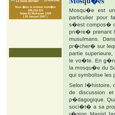
Mosqu�es
:
11.454.048
Le mois dernier
Vous �tes le visiteur num�ro
Mosqu�e est un 
105.216.314
Sejak 01 Muharam 1428
particulier pour
( 20 Januari 2007 )
s�est compos� de
pri�re� prenant la
musulmans. Dans
pr�cher� sur lequ
partie superieure,
le vo�te. En g�
la mosqu�e du Sul
qui symbolise les p
Selon l�histoire, 
de discussion e
p�dagogique. Qua
soci�t� a sa prop
r�gion. Masjid Ja