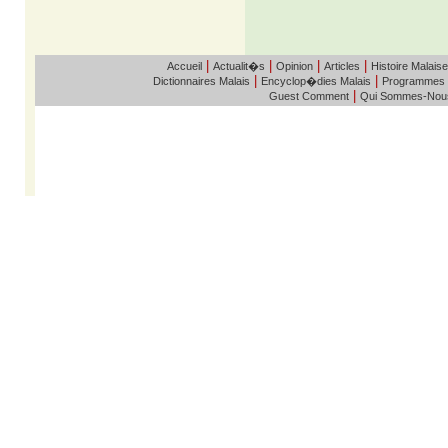
|
|
|
|
Accueil
Actualit�s
Opinion
Articles
Histoire Malaise
|
|
Dictionnaires Malais
Encyclop�dies Malais
Programmes
|
Guest Comment
Qui Sommes-Nou