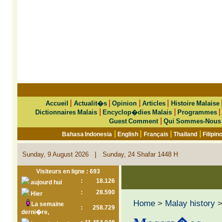
|
|
|
|
Accueil
Actualit�s
Opinion
Articles
Histoire Malaise
|
|
Dictionnaires Malais
Encyclop�dies Malais
Programmes
|
Guest Comment
Qui Sommes-Nous
|
|
|
|
Bahasa Indonesia
English
Français
Thailand
Filipin
|
Sunday, 9 August 2026
Sunday, 24 Shafar 1448 H
Visiteurs en ligne : 693
:
18.126
aujourd hui
:
28.590
Hier
Home
>
Malay history
La semaine
:
258.729
derni�re,