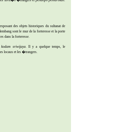
posant des objets historiques du sultanat de
mbang sont le mur de la forteresse et la porte
es dans la forteresse.
,
kodam
sriwijaya
. Il y a quelque temps, le
es locaux et les �trangers.