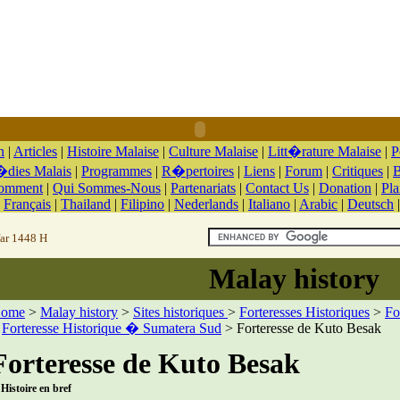
n
|
Articles
|
Histoire Malaise
|
Culture Malaise
|
Litt�rature Malaise
|
P
dies Malais
|
Programmes
|
R�pertoires
|
Liens
|
Forum
|
Critiques
|
B
Comment
|
Qui Sommes-Nous
|
Partenariats
|
Contact Us
|
Donation
|
Pla
|
Français
|
Thailand
|
Filipino
|
Nederlands
|
Italiano
|
Arabic
|
Deutsch
far 1448 H
Malay history
ome
>
Malay history
>
Sites historiques
>
Forteresses Historiques
>
Fo
>
Forteresse Historique � Sumatera Sud
> Forteresse de Kuto Besak
Forteresse de Kuto Besak
 Histoire en bref