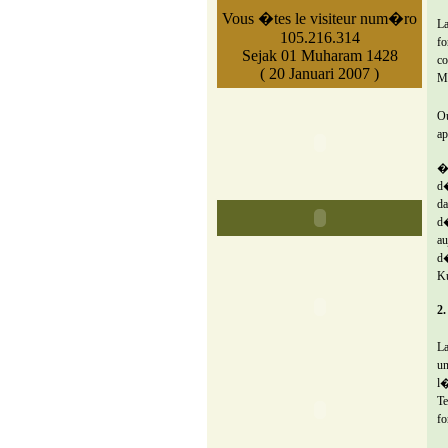
Vous �tes le visiteur num�ro
La
105.216.314
fo
Sejak 01 Muharam 1428
co
( 20 Januari 2007 )
M
Ou
ap
�
d�
da
d�
au
d�
Ku
2
La
un
l�
Te
fo