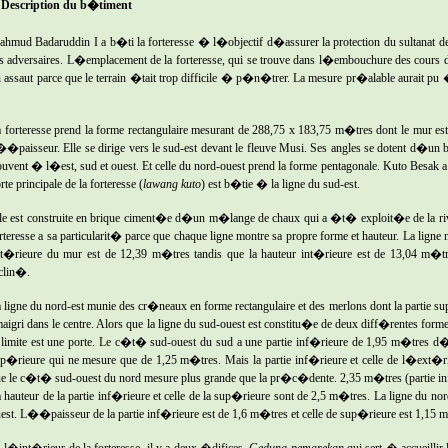
 Description du b�timent
hmud Badaruddin I a b�ti la forteresse � l�objectif d�assurer la protection du sultanat d
s adversaires. L�emplacement de la forteresse, qui se trouve dans l�embouchure des cours d�ea
 assaut parce que le terrain �tait trop difficile � p�n�trer. La mesure pr�alable aurait pu
 forteresse prend la forme rectangulaire mesurant de 288,75 x 183,75 m�tres dont le mur e
�paisseur. Elle se dirige vers le sud-est devant le fleuve Musi. Ses angles se dotent d�un 
ouvent � l�est, sud et ouest. Et celle du nord-ouest prend la forme pentagonale. Kuto Besak a t
rte principale de la forteresse (
lawang
kuto
) est b�tie � la ligne du sud-est.
le est construite en brique ciment�e d�un m�lange de chaux qui a �t� exploit�e de la r
rteresse a sa particularit� parce que chaque ligne montre sa propre forme et hauteur. La lign
t�rieure du mur est de 12,39 m�tres tandis que la hauteur int�rieure est de 13,04 m�tre
clin�.
 ligne du nord-est munie des cr�neaux en forme rectangulaire et des merlons dont la partie 
aigri dans le centre. Alors que la ligne du sud-ouest est constitu�e de deux diff�rentes form
 limite est une porte. Le c�t� sud-ouest du sud a une partie inf�rieure de 1,95 m�tres d�
p�rieure qui ne mesure que de 1,25 m�tres. Mais la partie inf�rieure et celle de l�ext�
e le c�t� sud-ouest du nord mesure plus grande que la pr�c�dente. 2,35 m�tres (partie inf
 hauteur de la partie inf�rieure et celle de la sup�rieure sont de 2,5 m�tres. La ligne du nor
est. L��paisseur de la partie inf�rieure est de 1,6 m�tres et celle de sup�rieure est 1,15 
l�int�rieur de la forteresse, il y a deux �difices.
Gedung
pemarekan
qui sert � accueillir