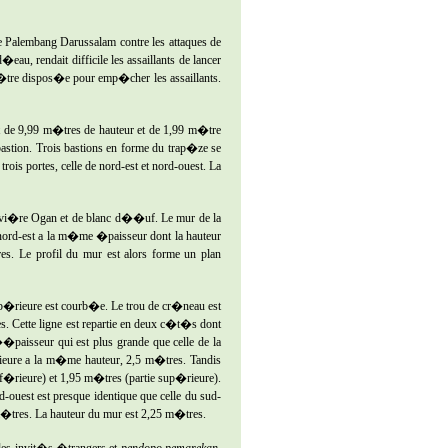
e Palembang Darussalam contre les attaques de
u, rendait difficile les assaillants de lancer
 �tre dispos�e pour emp�cher les assaillants.
st de 9,99 m�tres de hauteur et de 1,99 m�tre
bastion. Trois bastions en forme du trap�ze se
rois portes, celle de nord-est et nord-ouest. La
ivi�re Ogan et de blanc d��uf. Le mur de la
e nord-est a la m�me �paisseur dont la hauteur
s. Le profil du mur est alors forme un plan
sup�rieure est courb�e. Le trou de cr�neau est
es. Cette ligne est repartie en deux c�t�s dont
�paisseur qui est plus grande que celle de la
rieure a la m�me hauteur, 2,5 m�tres. Tandis
�rieure) et 1,95 m�tres (partie sup�rieure).
d-ouest est presque identique que celle du sud-
m�tres. La hauteur du mur est 2,25 m�tres.
 les invit�s �trangers et
pendopo
pemarekan
.