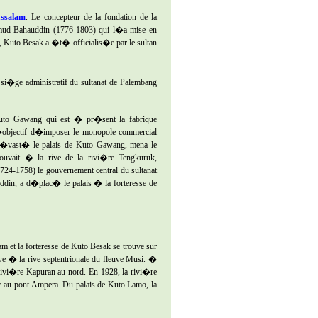
ussalam
. Le concepteur de la fondation de la
hmud Bahauddin (1776-1803) qui l�a mise en
, Kuto Besak a �t� officialis�e par le sultan
 si�ge administratif du sultanat de Palembang
uto Gawang qui est � pr�sent la fabrique
�objectif d�imposer le monopole commercial
t d�vast� le palais de Kuto Gawang, mena le
ouvait � la rive de la rivi�re Tengkuruk,
24-1758) le gouvernement central du sultanat
in, a d�plac� le palais � la forteresse de
m et la forteresse de Kuto Besak se trouve sur
ve � la rive septentrionale du fleuve Musi. �
rivi�re Kapuran au nord. En 1928, la rivi�re
e au pont Ampera. Du palais de Kuto Lamo, la