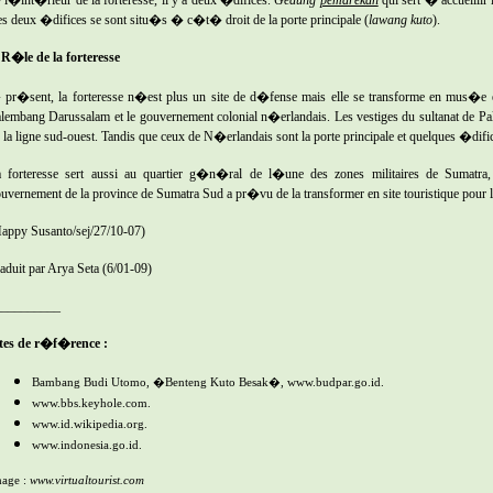
s deux �difices se sont situ�s � c�t� droit de la porte principale (
lawang
kuto
).
 R�le de la forteresse
pr�sent, la forteresse n�est plus un site de d�fense mais elle se transforme en mus�e ex
lembang Darussalam et le gouvernement colonial n�erlandais. Les vestiges du sultanat de Pale
 la ligne sud-ouest. Tandis que ceux de N�erlandais sont la porte principale et quelques �dific
 forteresse sert aussi au quartier g�n�ral de l�une des zones militaires de Sumatra
uvernement de la province de Sumatra Sud a pr�vu de la transformer en site touristique pour l
appy Susanto/sej/27/10-07)
aduit par Arya Seta (6/01-09)
__________
tes de r�f�rence :
Bambang Budi Utomo, �Benteng Kuto Besak�, www.budpar.go.id.
www.bbs.keyhole.com.
www.id.wikipedia.org.
www.indonesia.go.id.
age :
www.virtualtourist.com