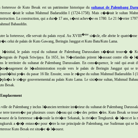
 forteresse de Kuto Besak est un patrimoine historique du
sultanat de Palembang Dar
rteresse �tait le sultan Mahmud Badaruddin I (1724-1758). Mais c��tait le sultan Ma
nstruction. La construction, qui a dur� 17 ans, s�est achev�e en 1780. Le 21 f�vrier 1797
ahmud Bahauddin.
�me
tre la forteresse, elle servait du palais royal. Au XVIII
si�cle, elle abrite le quatri�me
r�s celui de palais de Kuto Gawang, Beringin Janggut et Kuto Batu/Kuto Lama.
 l�initial, le palais royal du sultanat de Palembang Darussalam s��tait trouv� � K
engrais de Pupuk Sriwijaya. En 1651, les N�erlandais prirent l�assaut contre elle � l
ns le territoire du sultanat de Palembang Darussalam. En cons�quence, le raid qui avai
m�nagement de l�administration royale vers le palais de Beringin Janggut qui se tr
jourd�hui pr�s du pasar 16 Ilir. Ensuite, sous le r�gne du sultan Mahmud Badaruddin I (17
pla�a le si�ge gouvernemental au palais Kuto Lama. Le sixi�me sultan, Mahmud Bahaudd
to Besak.
. Emplacement
 ville de Palembang y inclus l�ancien territoire int�rieur du sultanat de Palembang Darussala
e terre travers�e par plusieurs cours d�eau qui cr�e des petites �les. Kuto Besak se trou
ouest de la forteresse s��coule la rivi�re Sekanak, la rivi�re Tengkuruk � l�est et la 
ngkuruk a �t� entass�e pour �tre la rue principale de Palembang, rue Sudirman qui se li
rteresse Kuto Besak est situ�e � l�ouest.