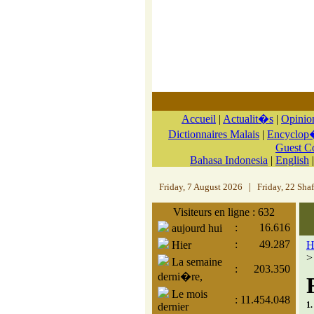
Accueil
|
Actualit�s
|
Opinio
Dictionnaires Malais
|
Encyclop�
Guest 
Bahasa Indonesia
|
English
Friday, 7 August 2026
|
Friday, 22 Sha
Visiteurs en ligne : 632
:
16.616
aujourd hui
:
49.287
Hier
H
La semaine
:
203.350
derni�re,
Le mois
:
11.454.048
1.
dernier