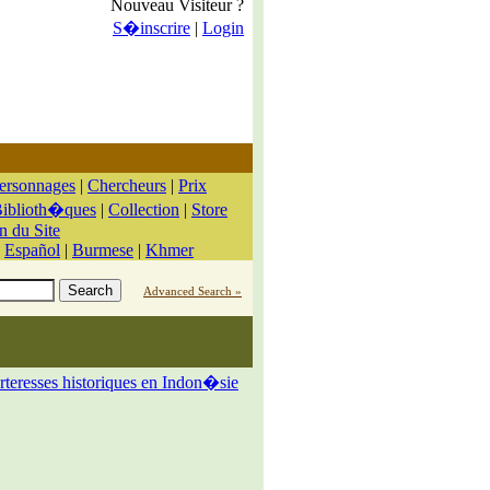
Nouveau Visiteur ?
S�inscrire
|
Login
ersonnages
|
Chercheurs
|
Prix
iblioth�ques
|
Collection
|
Store
n du Site
|
Español
|
Burmese
|
Khmer
Advanced Search »
rteresses historiques en Indon�sie