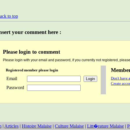
ack to top
nsert your comment here :
Please login to comment
Please login with your email and password, if you currently not registered, please 
Member 
Registered member please login
Email
Don't have a
Create accou
Password
n
|
Articles
|
Histoire Malaise
|
Culture Malaise
|
Litt�rature Malaise
|
P