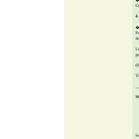
Ce
4.
� 
Pa
de
La
go
(H
Tr
_
Si
Im