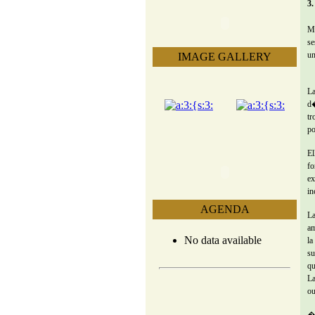
3.
Ma
se
un
IMAGE GALLERY
La
d�
tr
po
El
fo
ex
in
AGENDA
La
am
No data available
la
su
qu
La
ou
� 