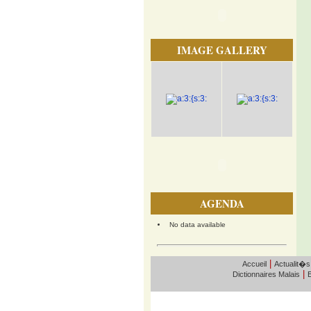
IMAGE GALLERY
AGENDA
No data available
|
Accueil
Actualit�s
|
Dictionnaires Malais