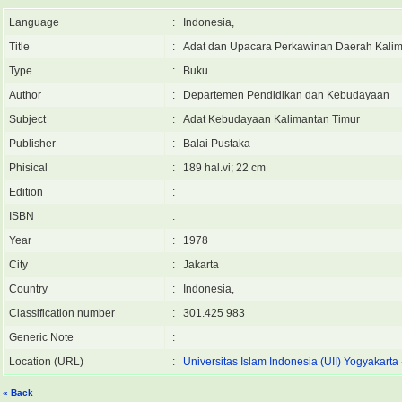
Language
:
Indonesia,
Title
:
Adat dan Upacara Perkawinan Daerah Kalim
Type
:
Buku
Author
:
Departemen Pendidikan dan Kebudayaan
Subject
:
Adat Kebudayaan Kalimantan Timur
Publisher
:
Balai Pustaka
Phisical
:
189 hal.vi; 22 cm
Edition
:
ISBN
:
Year
:
1978
City
:
Jakarta
Country
:
Indonesia,
Classification number
:
301.425 983
Generic Note
:
Location (URL)
:
Universitas Islam Indonesia (UII) Yogyakart
« Back