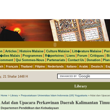
|
|
|
|
|
on
Articles
Histoire Malaise
Culture Malaise
Litt�rature Malaise
Per
|
|
|
|
|
|
�dies Malais
Programmes
R�pertoires
Liens
Forum
Critiques
Bi
|
|
|
|
|
Comment
Qui Sommes-Nous
Partenariats
Contact Us
Donation
Plan
|
|
|
|
|
|
|
|
ish
Français
Thailand
Filipino
Nederlands
Italiano
Arabic
Deutsch
Es
y, 21 Shafar 1448 H
Library
Home
>
Library
»
Perpustakaan Universitas Islam Indonesia (UII) Yogyakarta
» Adat dan Upacar
Adat dan Upacara Perkawinan Daerah Kalimantan Timu
Departemen Pendidikan dan Kebudayaan