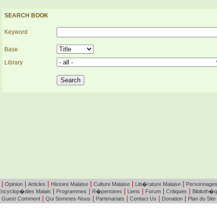
SEARCH BOOK
Keyword
Base
Library
|
|
|
|
|
|
Opinion
Articles
Histoire Malaise
Culture Malaise
Litt�rature Malaise
Personnage
|
|
|
|
|
|
Encyclop�dies Malais
Programmes
R�pertoires
Liens
Forum
Critiques
Biblioth�
|
|
|
|
|
Guest Comment
Qui Sommes-Nous
Partenariats
Contact Us
Donation
Plan du Site