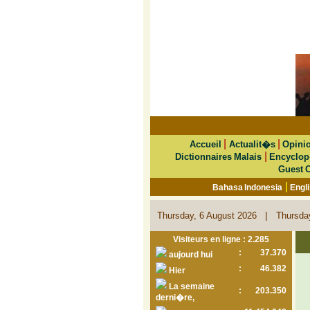
|
|
Accueil
Actualit�s
Opini
|
Dictionnaires Malais
Encyclop
Guest 
|
Bahasa Indonesia
Engl
|
Thursday, 6 August 2026
Thursda
Visiteurs en ligne : 2.285
:
37.370
aujourd hui
:
46.382
Hier
La semaine
:
203.350
derni�re,