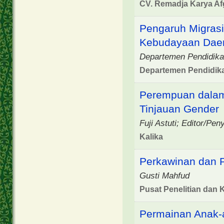
CV. Remadja Karya Af
Pengaruh Migras
Kebudayaan Daer
Departemen Pendidika
Departemen Pendidik
Perempuan dalam
Tinjauan Gender
Fuji Astuti; Editor/Pe
Kalika
Perkawinan dan P
Gusti Mahfud
Pusat Penelitian da
Permainan Anak-