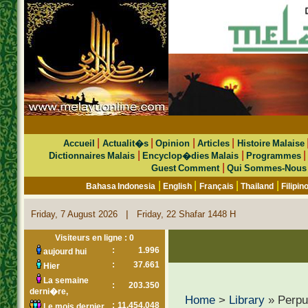
|
|
|
|
Accueil
Actualit�s
Opinion
Articles
Histoire Malaise
|
|
Dictionnaires Malais
Encyclop�dies Malais
Programmes
|
Guest Comment
Qui Sommes-Nous
|
|
|
|
Bahasa Indonesia
English
Français
Thailand
Filipin
|
Friday, 7 August 2026
Friday, 22 Shafar 1448 H
Visiteurs en ligne : 0
:
1.996
aujourd hui
:
37.661
Hier
La semaine
:
203.350
derni�re,
Home
>
Library
» Perpus
:
11.454.048
Le mois dernier