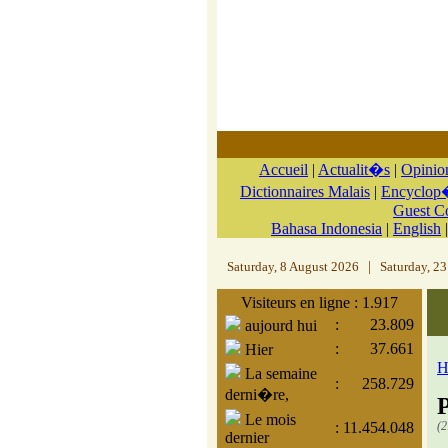
Accueil
|
Actualit�s
|
Opinio
Dictionnaires Malais
|
Encyclop�
Guest 
Bahasa Indonesia
|
English
Saturday, 8 August 2026
|
Saturday, 23
Visiteurs en ligne : 1.917
:
23.809
aujourd hui
:
37.661
Hier
H
La semaine
:
258.729
derni�re,
P
Le mois
(2
:
11.454.048
dernier