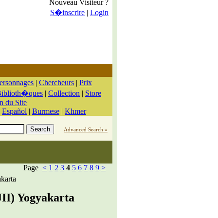
Nouveau Visiteur ?
S�inscrire
|
Login
ersonnages
|
Chercheurs
|
Prix
iblioth�ques
|
Collection
|
Store
n du Site
|
Español
|
Burmese
|
Khmer
Advanced Search »
Page
<
1
2
3
4
5
6
7
8
9
>
akarta
UII) Yogyakarta