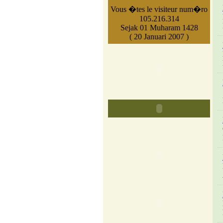
Vous �tes le visiteur num�ro
105.216.314
Sejak 01 Muharam 1428
( 20 Januari 2007 )