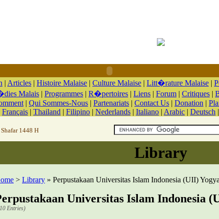
n
|
Articles
|
Histoire Malaise
|
Culture Malaise
|
Litt�rature Malaise
|
P
dies Malais
|
Programmes
|
R�pertoires
|
Liens
|
Forum
|
Critiques
|
B
Comment
|
Qui Sommes-Nous
|
Partenariats
|
Contact Us
|
Donation
|
Pla
|
Français
|
Thailand
|
Filipino
|
Nederlands
|
Italiano
|
Arabic
|
Deutsch
 Shafar 1448 H
Library
ome
>
Library
» Perpustakaan Universitas Islam Indonesia (UII) Yogy
erpustakaan Universitas Islam Indonesia (
10 Entries)