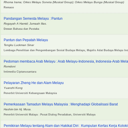
Rhoma Irama; Orkes Melayu Soneta (Musical Group); Orkes Melayu Bunga (Musical Group)
Remaco
Pandangan Semesta Melayu : Pantun
Rogayah A Hamid; Jumaah Ilias.
Dewan Bahasa dan Pustaka
Pantun dan Pepatah Melayu
Tengku Luckman Sinar
Lembaga Penelitian dan Pengembangan Sosial Budaya Melayu, Majelis Adat Budaya Melayu I
Pedoman membaca Arab Melayu : Arab Melayu-Indonesia, Indonesia-Arab Mel
Romdoni
Intimedia Ciptanusantara
Pelayaran Zheng He dan Alam Melayu
Yuanzhi Kong
Penerbit Universiti Kebangsaan Malaysia
Pemerkasaan Tamadun Melayu Malaysia : Menghadapi Globalisasi Barat
Hashim bin Hj. Musa.
Penerbit Universiti Malaya : Pusat Dialog Peradaban, Universiti Malaya
Pemikiran Melayu tentang Alam dan Hakikat Diri : Kumpulan Kertas Kerja Kolo