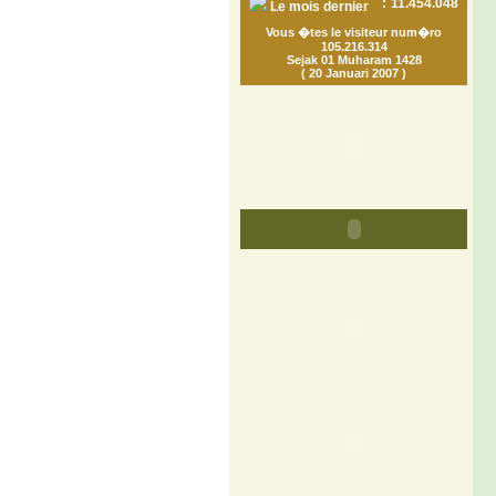
:
11.454.048
Le mois dernier
Vous �tes le visiteur num�ro
105.216.314
Sejak 01 Muharam 1428
( 20 Januari 2007 )