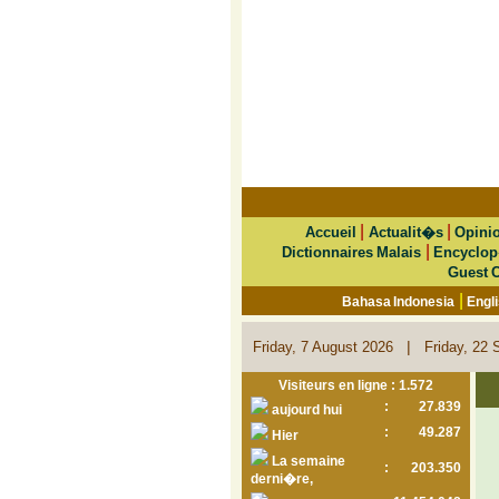
|
|
Accueil
Actualit�s
Opini
|
Dictionnaires Malais
Encyclop
Guest 
|
Bahasa Indonesia
Engl
|
Friday, 7 August 2026
Friday, 22 
Visiteurs en ligne : 1.572
:
27.839
aujourd hui
:
49.287
Hier
La semaine
:
203.350
derni�re,