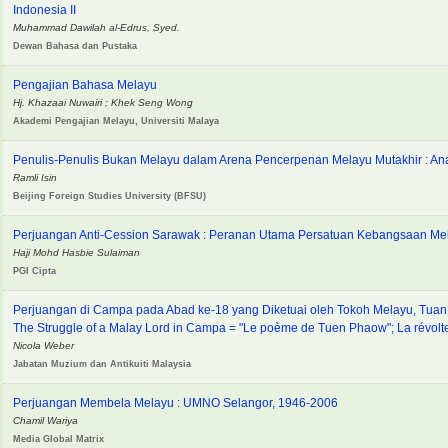
Indonesia II
Muhammad Dawilah al-Edrus, Syed.
Dewan Bahasa dan Pustaka
Pengajian Bahasa Melayu
Hj. Khazaai Nuwairi ; Khek Seng Wong
Akademi Pengajian Melayu, Universiti Malaya
Penulis-Penulis Bukan Melayu dalam Arena Pencerpenan Melayu Mutakhir : A
Ramli Isin
Beijing Foreign Studies University (BFSU)
Perjuangan Anti-Cession Sarawak : Peranan Utama Persatuan Kebangsaan Me
Haji Mohd Hasbie Sulaiman
PGI Cipta
Perjuangan di Campa pada Abad ke-18 yang Diketuai oleh Tokoh Melayu, Tua
The Struggle of a Malay Lord in Campa = "Le poème de Tuen Phaow"; La révol
Nicola Weber
Jabatan Muzium dan Antikuiti Malaysia
Perjuangan Membela Melayu : UMNO Selangor, 1946-2006
Chamil Wariya
Media Global Matrix