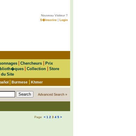
Nouveau Visiteur ?
S�inscrire
|
Login
|
|
sonnages
Chercheurs
Prix
|
|
blioth�ques
Collection
Store
 du Site
|
|
pañol
Burmese
Khmer
Advanced Search »
Page
<
1
2
3
4
5
>