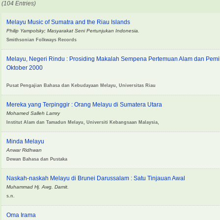
(104 Entries)
Melayu Music of Sumatra and the Riau Islands
Philip Yampolsky; Masyarakat Seni Pertunjukan Indonesia.
Smithsonian Folkways Records
Melayu, Negeri Rindu : Prosiding Makalah Sempena Pertemuan Alam dan Pemi
Oktober 2000
Pusat Pengajian Bahasa dan Kebudayaan Melayu, Universitas Riau
Mereka yang Terpinggir : Orang Melayu di Sumatera Utara
Mohamed Salleh Lamry
Institut Alam dan Tamadun Melayu, Universiti Kebangsaan Malaysia,
Minda Melayu
Anwar Ridhwan
Dewan Bahasa dan Pustaka
Naskah-naskah Melayu di Brunei Darussalam : Satu Tinjauan Awal
Muhammad Hj. Awg. Damit.
s.n.
Oma Irama