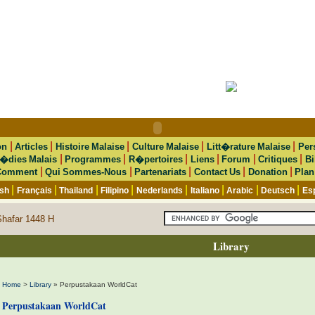
|
|
|
|
|
on
Articles
Histoire Malaise
Culture Malaise
Litt�rature Malaise
Per
|
|
|
|
|
|
�dies Malais
Programmes
R�pertoires
Liens
Forum
Critiques
Bi
|
|
|
|
|
Comment
Qui Sommes-Nous
Partenariats
Contact Us
Donation
Plan
|
|
|
|
|
|
|
|
ish
Français
Thailand
Filipino
Nederlands
Italiano
Arabic
Deutsch
Es
Shafar 1448 H
Library
Home
>
Library
» Perpustakaan WorldCat
Perpustakaan WorldCat