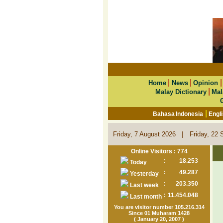
|
|
Home
News
Opinion
|
Malay Dictionary
Mal
|
Bahasa Indonesia
Engl
|
Friday, 7 August 2026
Friday, 22 
Online Visitors : 774
:
18.253
Today
:
49.287
Yesterday
:
203.350
Last week
:
11.454.048
Last month
You are visitor number 105.216.314
Since 01 Muharam 1428
( January 20, 2007 )