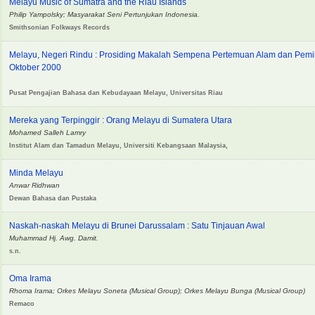
Melayu Music of Sumatra and the Riau Islands
Philip Yampolsky; Masyarakat Seni Pertunjukan Indonesia.
Smithsonian Folkways Records
Melayu, Negeri Rindu : Prosiding Makalah Sempena Pertemuan Alam dan Pemi
Oktober 2000
Pusat Pengajian Bahasa dan Kebudayaan Melayu, Universitas Riau
Mereka yang Terpinggir : Orang Melayu di Sumatera Utara
Mohamed Salleh Lamry
Institut Alam dan Tamadun Melayu, Universiti Kebangsaan Malaysia,
Minda Melayu
Anwar Ridhwan
Dewan Bahasa dan Pustaka
Naskah-naskah Melayu di Brunei Darussalam : Satu Tinjauan Awal
Muhammad Hj. Awg. Damit.
s.n.
Oma Irama
Rhoma Irama; Orkes Melayu Soneta (Musical Group); Orkes Melayu Bunga (Musical Group)
Remaco