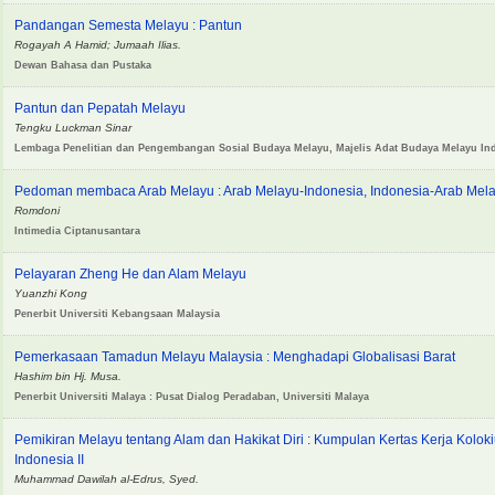
Pandangan Semesta Melayu : Pantun
Rogayah A Hamid; Jumaah Ilias.
Dewan Bahasa dan Pustaka
Pantun dan Pepatah Melayu
Tengku Luckman Sinar
Lembaga Penelitian dan Pengembangan Sosial Budaya Melayu, Majelis Adat Budaya Melayu I
Pedoman membaca Arab Melayu : Arab Melayu-Indonesia, Indonesia-Arab Mel
Romdoni
Intimedia Ciptanusantara
Pelayaran Zheng He dan Alam Melayu
Yuanzhi Kong
Penerbit Universiti Kebangsaan Malaysia
Pemerkasaan Tamadun Melayu Malaysia : Menghadapi Globalisasi Barat
Hashim bin Hj. Musa.
Penerbit Universiti Malaya : Pusat Dialog Peradaban, Universiti Malaya
Pemikiran Melayu tentang Alam dan Hakikat Diri : Kumpulan Kertas Kerja Kolo
Indonesia II
Muhammad Dawilah al-Edrus, Syed.