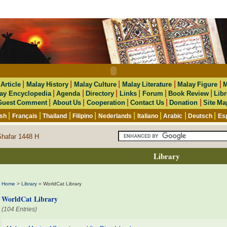
|
|
|
|
|
|
Article
Malay History
Malay Culture
Malay Literature
Malay Figure
M
|
|
|
|
|
|
ay Encyclopedia
Agenda
Directory
Links
Forum
Book Review
Libr
|
|
|
|
|
Guest Comment
About Us
Cooperation
Contact Us
Donation
Site Ma
|
|
|
|
|
|
|
|
ish
Français
Thailand
Filipino
Nederlands
Italiano
Arabic
Deutsch
Es
Shafar 1448 H
Library
Home
>
Library
» WorldCat Library
WorldCat Library
(104 Entries)