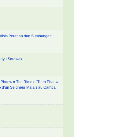
nalisis Peranan dan Sumbangan
layu Sarawak
n Phaow = The Rime of Tuen Phaow.
te d’un Seigneur Malais au Campa