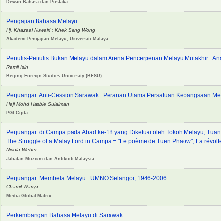
Dewan Bahasa dan Pustaka
Pengajian Bahasa Melayu
Hj. Khazaai Nuwairi ; Khek Seng Wong
Akademi Pengajian Melayu, Universiti Malaya
Penulis-Penulis Bukan Melayu dalam Arena Pencerpenan Melayu Mutakhir : A
Ramli Isin
Beijing Foreign Studies University (BFSU)
Perjuangan Anti-Cession Sarawak : Peranan Utama Persatuan Kebangsaan Me
Haji Mohd Hasbie Sulaiman
PGI Cipta
Perjuangan di Campa pada Abad ke-18 yang Diketuai oleh Tokoh Melayu, Tua
The Struggle of a Malay Lord in Campa = "Le poème de Tuen Phaow"; La révol
Nicola Weber
Jabatan Muzium dan Antikuiti Malaysia
Perjuangan Membela Melayu : UMNO Selangor, 1946-2006
Chamil Wariya
Media Global Matrix
Perkembangan Bahasa Melayu di Sarawak