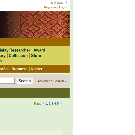
New visitor ?
Register
|
Login
|
alay Researcher
Award
|
|
ary
Collection
Store
p
|
|
pañol
Burmese
Khmer
Advanced Search »
Page
<
1
2
3
4
5
>