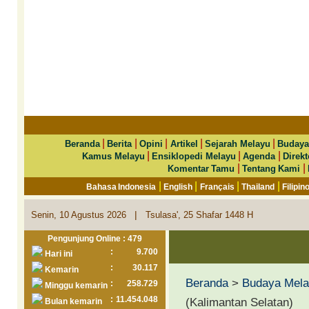
|
|
|
|
|
Beranda
Berita
Opini
Artikel
Sejarah Melayu
Budaya
|
|
|
Kamus Melayu
Ensiklopedi Melayu
Agenda
Direkt
|
|
Komentar Tamu
Tentang Kami
|
|
|
|
Bahasa Indonesia
English
Français
Thailand
Filipin
|
Senin, 10 Agustus 2026
Tsulasa', 25 Shafar 1448 H
Pengunjung Online : 479
:
9.700
Hari ini
:
30.117
Kemarin
Beranda
>
Budaya Mel
:
258.729
Minggu kemarin
:
11.454.048
(Kalimantan Selatan)
Bulan kemarin