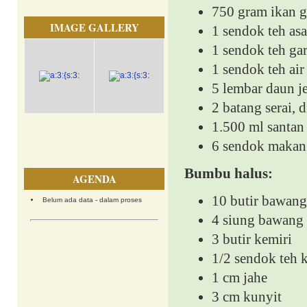
750 gram ikan g
IMAGE GALLERY
1 sendok teh as
1 sendok teh ga
1 sendok teh air
5 lembar daun j
2 batang serai,
1.500 ml santan 
6 sendok makan
Bumbu halus:
AGENDA
10 butir bawan
Belum ada data - dalam proses
4 siung bawang 
3 butir kemiri
1/2 sendok teh 
1 cm jahe
3 cm kunyit