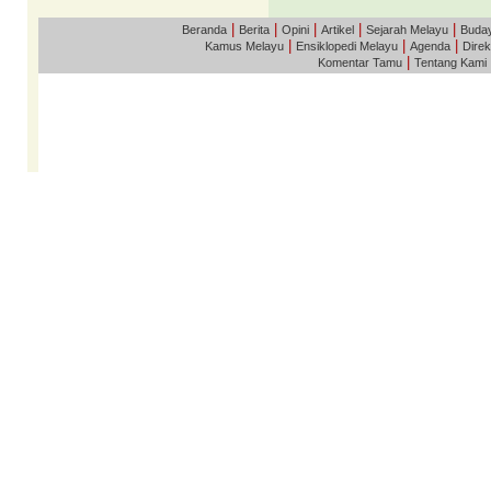
|
|
|
|
|
Beranda
Berita
Opini
Artikel
Sejarah Melayu
Buda
|
|
|
Kamus Melayu
Ensiklopedi Melayu
Agenda
Direk
|
Komentar Tamu
Tentang Kami