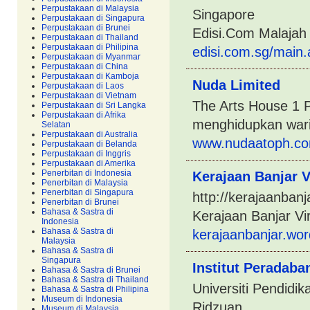
Perpustakaan di Malaysia
Singapore
Perpustakaan di Singapura
Perpustakaan di Brunei
Edisi.Com Malajah
Perpustakaan di Thailand
Perpustakaan di Philipina
edisi.com.sg/main.
Perpustakaan di Myanmar
Perpustakaan di China
Perpustakaan di Kamboja
Nuda Limited
Perpustakaan di Laos
Perpustakaan di Vietnam
The Arts House 1 
Perpustakaan di Sri Langka
Perpustakaan di Afrika
menghidupkan wari
Selatan
Perpustakaan di Australia
www.nudaatoph.co
Perpustakaan di Belanda
Perpustakaan di Inggris
Perpustakaan di Amerika
Penerbitan di Indonesia
Kerajaan Banjar V
Penerbitan di Malaysia
Penerbitan di Singapura
http://kerajaanban
Penerbitan di Brunei
Bahasa & Sastra di
Kerajaan Banjar Vir
Indonesia
Bahasa & Sastra di
kerajaanbanjar.wo
Malaysia
Bahasa & Sastra di
Singapura
Institut Peradaba
Bahasa & Sastra di Brunei
Bahasa & Sastra di Thailand
Universiti Pendidi
Bahasa & Sastra di Philipina
Museum di Indonesia
Ridzuan
Museum di Malaysia