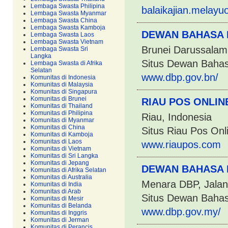
Lembaga Swasta Philipina
balaikajian.melayu
Lembaga Swasta Myanmar
Lembaga Swasta China
Lembaga Swasta Kamboja
DEWAN BAHASA 
Lembaga Swasta Laos
Lembaga Swasta Vietnam
Brunei Darussalam
Lembaga Swasta Sri
Langka
Situs Dewan Bahas
Lembaga Swasta di Afrika
Selatan
www.dbp.gov.bn/
Komunitas di Indonesia
Komunitas di Malaysia
Komunitas di Singapura
Komunitas di Brunei
RIAU POS ONLIN
Komunitas di Thailand
Komunitas di Philipina
Riau, Indonesia
Komunitas di Myanmar
Komunitas di China
Situs Riau Pos Onl
Komunitas di Kamboja
Komunitas di Laos
www.riaupos.com
Komunitas di Vietnam
Komunitas di Sri Langka
Komunitas di Jepang
DEWAN BAHASA 
Komunitas di Afrika Selatan
Komunitas di Australia
Menara DBP, Jalan
Komunitas di India
Komunitas di Arab
Situs Dewan Bahas
Komunitas di Mesir
Komunitas di Belanda
www.dbp.gov.my/
Komunitas di Inggris
Komunitas di Jerman
Komunitas di Perancis