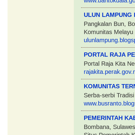
www.baritokuala.go
ULUN LAMPUNG
Pangkalan Bun, Bo
Komunitas Melayu
ulunlampung.blogs
PORTAL RAJA P
Portal Raja Kita N
rajakita.perak.gov
KOMUNITAS TER
Serba-serbi Tradis
www.busranto.blog
PEMERINTAH KA
Bombana, Sulawesi