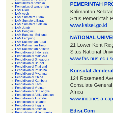
Komunitas di Amerika
PEMERINTAH PR
Komunitas di tempat lain
LAM Riau
Kalimantan Selatan
LAM Aceh
LAM Sumatera Utara
Situs Pemerintah P
LAM Sumatera Barat
LAM Sumatera Selatan
www.kalsel.go.id
LAM Jambi
LAM Bengkulu
LAM Bangka - Belitung
NATIONAL UNIVE
LAM Lampung
LAM Kalimantan Barat
21 Lower Kent Rid
LAM Kalimantan Timur
LAM Kalimantan Selatan
Situs National Univ
Pendidikan di Indonesia
Pendidikan di Malaysia
www.fas.nus.edu.s
Pendidikan di Singapura
Pendidikan di Brunei
Pendidikan di Thailand
Konsulat Jenderal
Pendidikan di Philipina
Pendidikan di Myanmar
Pendidikan di China
124 Rosemead Aven
Pendidikan di Kamboja
Consulate General 
Pendidikan di Laos
Pendidikan di Vietnam
Africa
Pendidikan di Sri Langka
Pendidikan di Afrika Selatan
www.indonesia-cap
Pendidikan di Australia
Pendidikan di Belanda
Pendidikan di Inggris
Pendidikan di Amerika
Edisi.Com
Perpustakaan di Indonesia