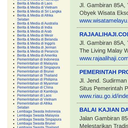
Berita & Media di Laos
Jl. Gambiran 85A, 
Berita & Media di Vietnam
Berita & Media di Sri Langka
Obyek Wisata Ekso
Berita & Media di Afrika
Selatan
www.wisatamelayu
Berita & Media di Australia
Berita & Media di India
Berita & Media di Arab
RAJAALIHAJI.COM
Berita & Media di Mesir
Berita & Media di Belanda
Jl. Gambiran 85A, 
Berita & Media di Inggris
Berita & Media di Jerman
The Living Malay 
Berita & Media di Perancis
Berita & Media di Amerika
www.rajaalihaji.co
Pemerintahan di Indonesia
Pemerintahan di Malaysia
Pemerintahan di Singapura
PEMERINTAH PRO
Pemerintahan di Brunei
Pemerintahan di Thailand
Pemerintahan di Philipina
Jl. Jend. Sudirman
Pemerintahan di Myanmar
Situs Pemerintah P
Pemerintahan di China
Pemerintahan di Kamboja
www.riau.go.id/ind
Pemerintahan di Laos
Pemerintahan di Vietnam
Pemerintahan di Afrika
Selatan
BALAI KAJIAN 
Lembaga Swasta Indonesia
Lembaga Swasta Malaysia
Jalan Gambiran 85
Lembaga Swasta Singapura
Lembaga Swasta Brunei
Melestarikan Tradi
Lembaga Swasta Thailand