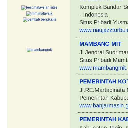
Komplek Bandar Se
- Indonesia
Situs Pribadi Yusm
www.riaujazzturbu
MAMBANG MIT
Jl.Jendral Sudrima
Situs Pribadi Mam
www.mambangmit
PEMERINTAH KO
Jl.RE.Martadinata 
Pemerintah Kabupa
www.banjarmasin.g
PEMERINTAH KA
Kabupaten Tapin, K