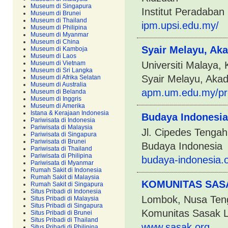
Museum di Singapura
Institut Peradaban
Museum di Brunei
Museum di Thailand
ipm.upsi.edu.my/
Museum di Philipina
Museum di Myanmar
Museum di China
Syair Melayu, Ak
Museum di Kamboja
Museum di Laos
Museum di Vietnam
Universiti Malaya,
Museum di Sri Langka
Syair Melayu, Aka
Museum di Afrika Selatan
Museum di Australia
apm.um.edu.my/pr
Museum di Belanda
Museum di Inggris
Museum di Amerika
Istana & Kerajaan Indonesia
Budaya Indonesia
Pariwisata di Indonesia
Pariwisata di Malaysia
Jl. Cipedes Tenga
Pariwisata di Singapura
Pariwisata di Brunei
Budaya Indonesia
Pariwisata di Thailand
Pariwisata di Philipina
budaya-indonesia.
Pariwisata di Myanmar
Rumah Sakit di Indonesia
Rumah Sakit di Malaysia
KOMUNITAS SAS
Rumah Sakit di Singapura
Situs Pribadi di Indonesia
Lombok, Nusa Teng
Situs Pribadi di Malaysia
Situs Pribadi di Singapura
Komunitas Sasak 
Situs Pribadi di Brunei
Situs Pribadi di Thailand
www.sasak.org
Situs Pribadi di Philipina