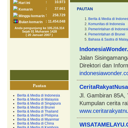
:
10.973
Hari ini
:
37.661
PAUTAN
Kemarin
:
258.729
Minggu kemarin
Berita & Media di Indones
:
11.454.048
Bulan kemarin
Komunitas di Indonesia
Anda pengunjung ke 105.216.314
Pemerintahan di Indones
Sejak 01 Muharam 1428
Pemerintahan di Brunei
( 20 Januari 2007 )
Bahasa & Sastra di Malay
IndonesiaWonder
Jalan Sisingamanga
Direktori dan Infor
indonesiawonder.c
Pautan
CeritaRakyatNusa
Jl. Gambiran 85A, 
Berita & Media di Indonesia
Berita & Media di Malaysia
Kumpulan cerita ra
Berita & Media di Singapura
Berita & Media di Brunei
www.ceritarakyatn
Berita & Media di Thailand
Berita & Media di Philipina
Berita & Media di Myanmar
Berita & Media di China
WISATAMELAYU.C
Berita & Media di Kamboja