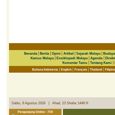
|
|
|
|
|
Beranda
Berita
Opini
Artikel
Sejarah Melayu
Budaya
|
|
|
Kamus Melayu
Ensiklopedi Melayu
Agenda
Direkt
|
|
Komentar Tamu
Tentang Kami
|
|
|
|
Bahasa Indonesia
English
Français
Thailand
Filipin
|
Sabtu, 8 Agustus 2026
Ahad, 23 Shafar 1448 H
Pengunjung Online : 759