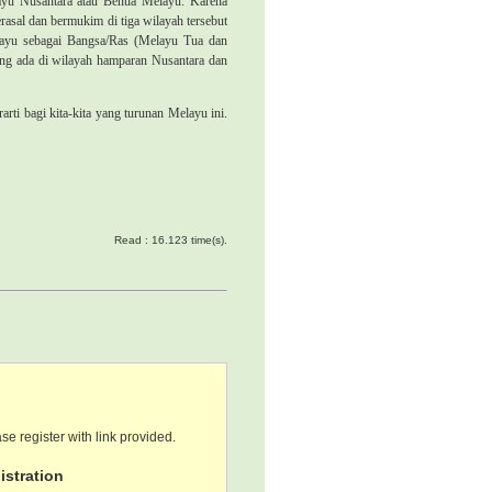
layu Nusantara atau Benua Melayu. Karena
rasal dan bermukim di tiga wilayah tersebut
yu sebagai Bangsa/Ras (Melayu Tua dan
yang ada di wilayah hamparan Nusantara dan
ti bagi kita-kita yang turunan Melayu ini.
Read : 16.123 time(s).
se register with link provided.
stration