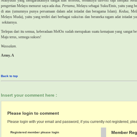
Mahyudin yang mengartikannya sangat luas tersebut, sebaiknya direvisi saja menjadi Me
pengertian Melayu menurut saya ada dua.
Pertama
, Melayu sebagai Suku/Etnis, yaitu yang be
di atas (umumnya punya persamaan dalam adat istiadat dan beragama Islam).
Kedua,
Mela
Melayu Muda), yaitu yang terdiri dari berbagai suku/ras dan beraneka ragam adat istiadat 
sekitarnya.
Terlepas dari itu semua, keberadaan MelOn sudah merupakan suatu kemajuan yang sangat berar
Maju terus, semoga sukses!
Wassalam.
Army. A
Back to top
Insert your comment here :
Please login to comment
Please login with your email and password, if you currently not registered, plea
Member Regi
Registered member please login