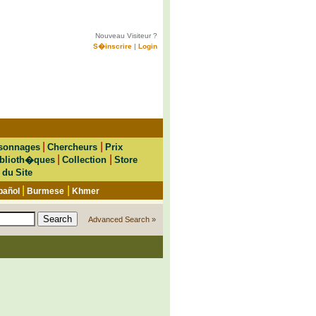
Nouveau Visiteur ?
S�inscrire
|
Login
|
|
sonnages
Chercheurs
Prix
|
|
blioth�ques
Collection
Store
 du Site
|
|
pañol
Burmese
Khmer
Advanced Search »