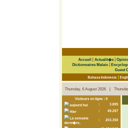
|
|
Accueil
Actualit�s
Opini
|
Dictionnaires Malais
Encyclop
Guest 
|
Bahasa Indonesia
Engl
|
Thursday, 6 August 2026
Thursda
Visiteurs en ligne : 0
:
3.895
aujourd hui
:
49.287
Hier
La semaine
:
203.350
derni�re,