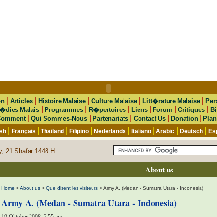
|
|
|
|
|
on
Articles
Histoire Malaise
Culture Malaise
Litt�rature Malaise
Per
|
|
|
|
|
|
�dies Malais
Programmes
R�pertoires
Liens
Forum
Critiques
Bi
|
|
|
|
|
Comment
Qui Sommes-Nous
Partenariats
Contact Us
Donation
Plan
|
|
|
|
|
|
|
|
ish
Français
Thailand
Filipino
Nederlands
Italiano
Arabic
Deutsch
Es
y, 21 Shafar 1448 H
About us
Home
>
About us
>
Que disent les visiteurs
> Army A. (Medan - Sumatra Utara - Indonesia)
Army A. (Medan - Sumatra Utara - Indonesia)
19 Oktober 2008, 2:55 am