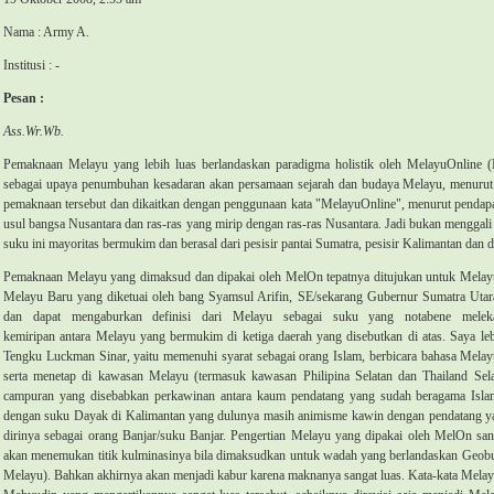
Nama : Army A.
Institusi : -
Pesan :
Ass.Wr.Wb.
Pemaknaan Melayu yang lebih luas berlandaskan paradigma holistik oleh MelayuOnline
sebagai upaya penumbuhan kesadaran akan persamaan sejarah dan budaya Melayu, menurut sa
pemaknaan tersebut dan dikaitkan dengan penggunaan kata "MelayuOnline", menurut pendapa
usul bangsa Nusantara dan ras-ras yang mirip dengan ras-ras Nusantara. Jadi bukan menggali
suku ini mayoritas bermukim dan berasal dari pesisir pantai Sumatra, pesisir Kalimantan da
Pemaknaan Melayu yang dimaksud dan dipakai oleh MelOn tepatnya ditujukan untuk Melayu B
Melayu Baru yang diketuai oleh bang Syamsul Arifin, SE/sekarang Gubernur Sumatra Utar
dan dapat mengaburkan definisi dari Melayu sebagai suku yang notabene melek
kemiripan antara Melayu yang bermukim di ketiga daerah yang disebutkan di atas. Saya leb
Tengku Luckman Sinar, yaitu memenuhi syarat sebagai orang Islam, berbicara bahasa Mela
serta menetap di kawasan Melayu (termasuk kawasan Philipina Selatan dan Thailand Sela
campuran yang disebabkan perkawinan antara kaum pendatang yang sudah beragama Islam
dengan suku Dayak di Kalimantan yang dulunya masih animisme kawin dengan pendatang y
dirinya sebagai orang Banjar/suku Banjar. Pengertian Melayu yang dipakai oleh MelOn sang
akan menemukan titik kulminasinya bila dimaksudkan untuk wadah yang berlandaskan Geobu
Melayu). Bahkan akhirnya akan menjadi kabur karena maknanya sangat luas. Kata-kata Melayu