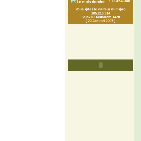
:
11.454.048
Le mois dernier
Vous �tes le visiteur num�ro
105.216.314
Sejak 01 Muharam 1428
( 20 Januari 2007 )