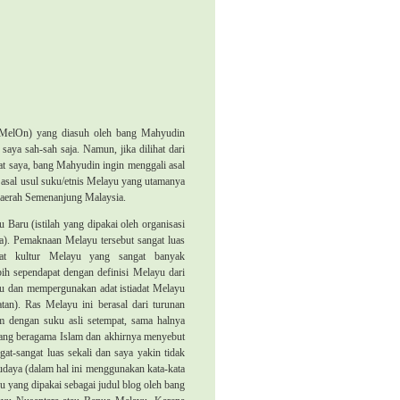
 (MelOn) yang diasuh oleh bang Mahyudin
ya sah-sah saja. Namun, jika dilihat dari
t saya, bang Mahyudin ingin menggali asal
 asal usul suku/etnis Melayu yang utamanya
n daerah Semenanjung
Malaysia
.
aru (istilah yang dipakai oleh organisasi
a). Pemaknaan Melayu tersebut sangat luas
at kultur Melayu yang sangat banyak
ih sependapat dengan definisi Melayu dari
yu dan mempergunakan adat istiadat Melayu
tan). Ras Melayu ini berasal dari turunan
 dengan suku asli setempat, sama halnya
ang beragama Islam dan akhirnya menyebut
at-sangat luas sekali dan saya yakin tidak
daya (dalam hal ini menggunakan kata-kata
 yang dipakai sebagai judul blog oleh bang