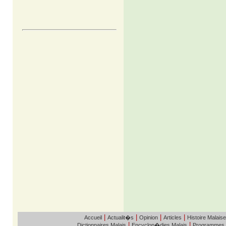
|
|
|
|
Accueil
Actualit�s
Opinion
Articles
Histoire Malaise
|
|
Dictionnaires Malais
Encyclop�dies Malais
Programmes