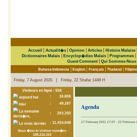
|
|
|
|
Accueil
Actualit�s
Opinion
Articles
Histoire Malaise
|
|
Dictionnaires Malais
Encyclop�dies Malais
Programmes
|
Guest Comment
Qui Sommes-Nous
|
|
|
|
Bahasa Indonesia
English
Français
Thailand
Filipin
|
Friday, 7 August 2026
Friday, 22 Shafar 1448 H
Visiteurs en ligne : 556
:
16.806
aujourd hui
:
49.287
Hier
Agenda
La semaine
:
203.350
derni�re,
17 February 2011 17:07 - 22 February
:
11.454.048
Le mois dernier
Vous �tes le visiteur num�ro
105.216.314