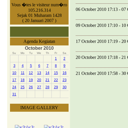
Vous �tes le visiteur num�ro
06 October 2010 17:13 - 07
105.216.314
Sejak 01 Muharam 1428
( 20 Januari 2007 )
09 October 2010 17:10 - 10
17 October 2010 17:19 - 20
Agenda Kegiatan
October 2010
Su
Mo
Tu
We
Th
Fr
Sa
20 October 2010 17:18 - 21
1
2
3
4
5
6
7
8
9
21 October 2010 17:58 - 30
10
11
12
13
14
15
16
17
18
19
20
21
22
23
24
25
26
27
28
29
30
31
IMAGE GALLERY