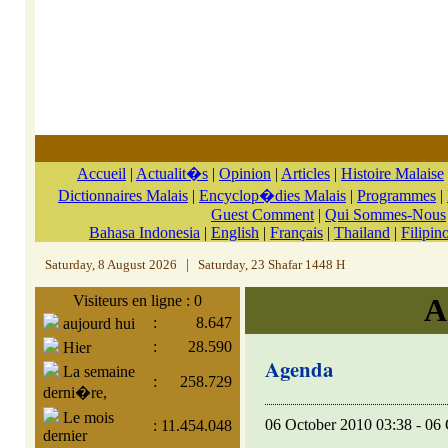
Accueil
|
Actualit�s
|
Opinion
|
Articles
|
Histoire Malaise
Dictionnaires Malais
|
Encyclop�dies Malais
|
Programmes
|
Guest Comment
|
Qui Sommes-Nous
Bahasa Indonesia
|
English
|
Français
|
Thailand
|
Filipin
Saturday, 8 August 2026
|
Saturday, 23 Shafar 1448 H
Visiteurs en ligne : 0
A
:
8.647
aujourd hui
:
28.590
Hier
Agenda
La semaine
:
258.729
derni�re,
Le mois
06 October 2010 03:38 - 06
:
11.454.048
dernier