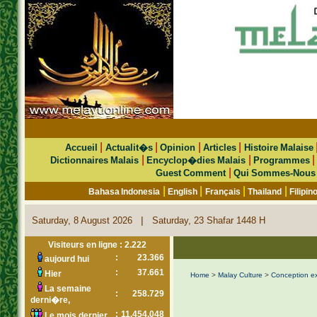
|
|
|
|
Accueil
Actualit�s
Opinion
Articles
Histoire Malaise
|
|
Dictionnaires Malais
Encyclop�dies Malais
Programmes
|
Guest Comment
Qui Sommes-Nous
|
|
|
|
Bahasa Indonesia
English
Français
Thailand
Filipin
|
Saturday, 8 August 2026
Saturday, 23 Shafar 1448 H
Visiteurs en ligne : 2.222
:
23.366
aujourd hui
:
37.661
Hier
Home
>
Malay Culture
>
Conception exi
La semaine
:
258.729
derni�re,
:
11.454.048
Le mois dernier