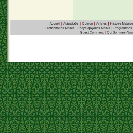
|
|
|
|
Accueil
Actualit�s
Opinion
Articles
Histoire Malaise
|
|
Dictionnaires Malais
Encyclop�dies Malais
Programmes
|
Guest Comment
Qui Sommes-Nou