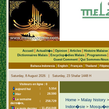
|
|
|
|
Accueil
Actualit�s
Opinion
Articles
Histoire Malaise
|
|
Dictionnaires Malais
Encyclop�dies Malais
Programmes
|
Guest Comment
Qui Sommes-Nous
|
|
|
|
Bahasa Indonesia
English
Français
Thailand
Filipin
|
Saturday, 8 August 2026
Saturday, 23 Shafar 1448 H
Visiteurs en ligne : 0
:
5.554
aujourd hui
:
28.590
Hier
Home
>
Malay history
La semaine
:
258.729
derni�re,
Indon�sie
>
Mosqu�esH
:
11.454.048
Le mois dernier