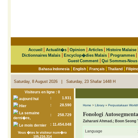
|
|
|
|
Accueil
Actualit�s
Opinion
Articles
Histoire Malaise
|
|
Dictionnaires Malais
Encyclop�dies Malais
Programmes
|
Guest Comment
Qui Sommes-Nous
|
|
|
|
Bahasa Indonesia
English
Français
Thailand
Filipin
|
Saturday, 8 August 2026
Saturday, 23 Shafar 1448 H
Visiteurs en ligne : 0
:
1.931
aujourd hui
:
28.590
Home
>
Library
»
Perpustakaan World
Hier
Fonologi Autosegmenta
La semaine
:
258.729
derni�re,
Zaharani Ahmad.; Boon Seong 
:
11.454.048
Le mois dernier
Language
Vous �tes le visiteur num�ro
105.216.314