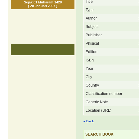
Title
Sejak 01 Muharam 1428
( 20 Januari 2007 )
Type
Author
Subject
Publisher
Phisical
Edition
ISBN
Year
City
Country
Classification number
Generic Note
Location (URL)
« Back
SEARCH BOOK