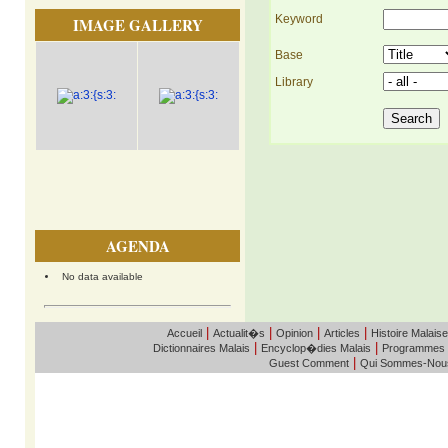
Keyword
IMAGE GALLERY
Base
Library
AGENDA
No data available
|
|
|
|
Accueil
Actualit�s
Opinion
Articles
Histoire Malaise
|
|
Dictionnaires Malais
Encyclop�dies Malais
Programmes
|
Guest Comment
Qui Sommes-Nou