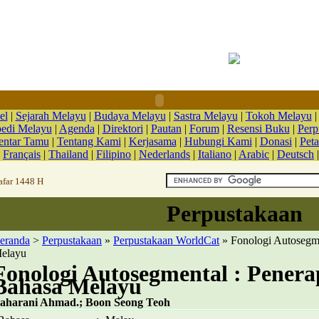
el
|
Sejarah Melayu
|
Budaya Melayu
|
Sastra Melayu
|
Tokoh Melayu
pedi Melayu
|
Agenda
|
Direktori
|
Pautan
|
Forum
|
Resensi Buku
|
Perp
ntar Tamu
|
Tentang Kami
|
Kerjasama
|
Hubungi Kami
|
Donasi
|
Peta
|
Français
|
Thailand
|
Filipino
|
Nederlands
|
Italiano
|
Arabic
|
Deutsch
afar 1448 H
Perpustakaan
eranda
>
Perpustakaan
»
Perpustakaan WorldCat
» Fonologi Autosegme
elayu
Fonologi Autosegmental : Pener
Bahasa Melayu
aharani Ahmad.; Boon Seong Teoh