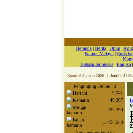
Beranda
|
Berita
|
Opini
|
Artik
Kamus Melayu
|
Ensiklo
Kome
Bahasa Indonesia
|
English
Kamis, 6 Agustus 2026
|
Jum'ah, 21 Sh
Pengunjung Online : 0
:
9.041
Hari ini
:
49.287
Kemarin
B
M
Minggu
:
203.350
kemarin
Bulan
:
11.454.048
kemarin
Z
Anda pengunjung ke