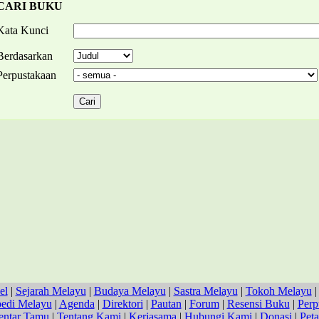
CARI BUKU
Kata Kunci
Berdasarkan
Perpustakaan
el
|
Sejarah Melayu
|
Budaya Melayu
|
Sastra Melayu
|
Tokoh Melayu
pedi Melayu
|
Agenda
|
Direktori
|
Pautan
|
Forum
|
Resensi Buku
|
Perp
ntar Tamu
|
Tentang Kami
|
Kerjasama
|
Hubungi Kami
|
Donasi
|
Peta