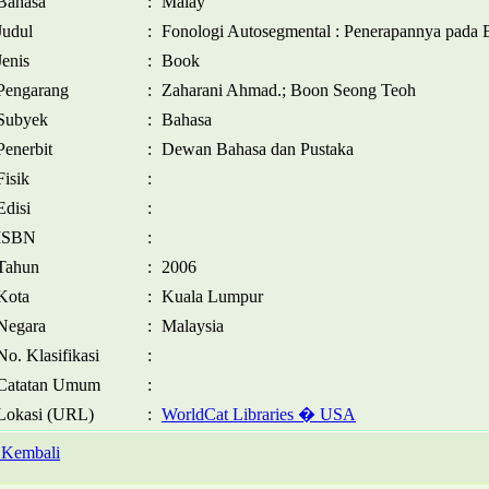
Bahasa
:
Malay
Judul
:
Fonologi Autosegmental : Penerapannya pada
Jenis
:
Book
Pengarang
:
Zaharani Ahmad.; Boon Seong Teoh
Subyek
:
Bahasa
Penerbit
:
Dewan Bahasa dan Pustaka
Fisik
:
Edisi
:
ISBN
:
Tahun
:
2006
Kota
:
Kuala Lumpur
Negara
:
Malaysia
No. Klasifikasi
:
Catatan Umum
:
Lokasi (URL)
:
WorldCat Libraries � USA
 Kembali