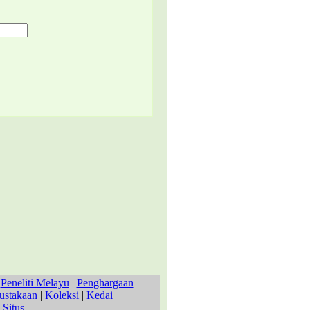
|
Peneliti Melayu
|
Penghargaan
ustakaan
|
Koleksi
|
Kedai
 Situs