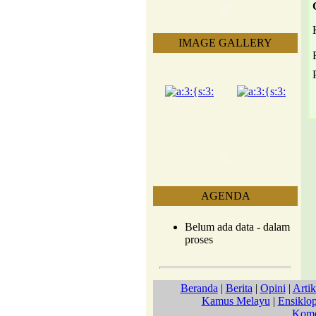
IMAGE GALLERY
AGENDA
Belum ada data - dalam
proses
Beranda
|
Berita
|
Opini
|
Artik
Kamus Melayu
|
Ensiklo
Kome