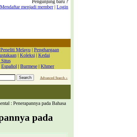
Pengunjung baru ?
Mendaftar menjadi member
|
Login
|
Peneliti Melayu
|
Penghargaan
ustakaan
|
Koleksi
|
Kedai
 Situs
|
Español
|
Burmese
|
Khmer
Advanced Search »
ntal : Penerapannya pada Bahasa
apannya pada