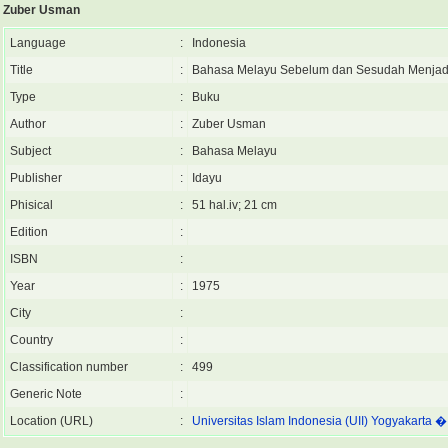
Zuber Usman
Language
:
Indonesia
Title
:
Bahasa Melayu Sebelum dan Sesudah Menjadi
Type
:
Buku
Author
:
Zuber Usman
Subject
:
Bahasa Melayu
Publisher
:
Idayu
Phisical
:
51 hal.iv; 21 cm
Edition
:
ISBN
:
Year
:
1975
City
:
Country
:
Classification number
:
499
Generic Note
:
Location (URL)
:
Universitas Islam Indonesia (UII) Yogyakarta 