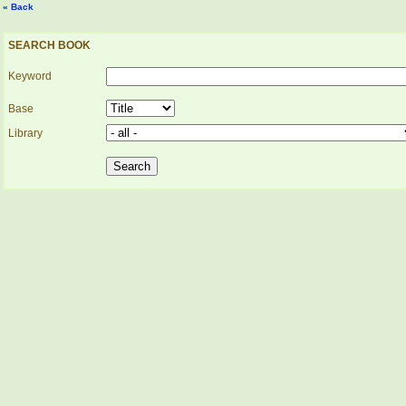
« Back
SEARCH BOOK
Keyword
Base
Library