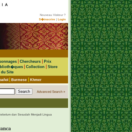
Nouveau Visiteur ?
S�inscrire
|
Login
|
|
sonnages
Chercheurs
Prix
|
|
blioth�ques
Collection
Store
 du Site
|
|
pañol
Burmese
Khmer
Advanced Search »
ebelum dan Sesudah Menjadi Lingua
ranca