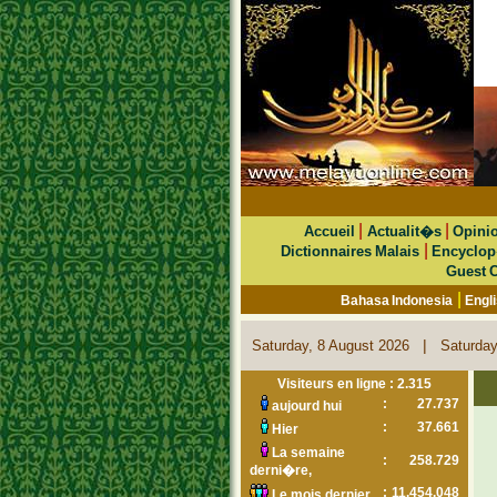
|
|
Accueil
Actualit�s
Opini
|
Dictionnaires Malais
Encyclop
Guest 
|
Bahasa Indonesia
Engl
|
Saturday, 8 August 2026
Saturday
Visiteurs en ligne : 2.315
:
27.737
aujourd hui
:
37.661
Hier
La semaine
:
258.729
derni�re,
:
11.454.048
Le mois dernier