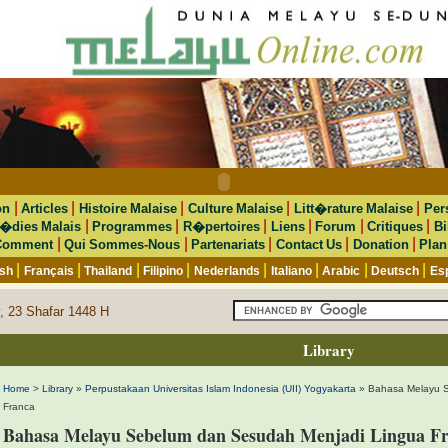
|
|
|
|
|
on
Articles
Histoire Malaise
Culture Malaise
Litt�rature Malaise
Per
|
|
|
|
|
|
�dies Malais
Programmes
R�pertoires
Liens
Forum
Critiques
Bi
|
|
|
|
|
Comment
Qui Sommes-Nous
Partenariats
Contact Us
Donation
Plan
|
|
|
|
|
|
|
|
ish
Français
Thailand
Filipino
Nederlands
Italiano
Arabic
Deutsch
Es
, 23 Shafar 1448 H
Library
Home
>
Library
»
Perpustakaan Universitas Islam Indonesia (UII) Yogyakarta
» Bahasa Melayu S
Franca
Bahasa Melayu Sebelum dan Sesudah Menjadi Lingua F