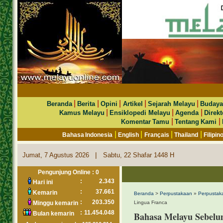
|
|
|
|
|
Beranda
Berita
Opini
Artikel
Sejarah Melayu
Budaya
|
|
|
Kamus Melayu
Ensiklopedi Melayu
Agenda
Direkt
|
|
Komentar Tamu
Tentang Kami
|
|
|
|
Bahasa Indonesia
English
Français
Thailand
Filipin
|
Jumat, 7 Agustus 2026
Sabtu, 22 Shafar 1448 H
Pengunjung Online : 0
:
2.343
Hari ini
:
37.661
Kemarin
Beranda
>
Perpustakaan
»
Perpustaka
:
203.350
Minggu kemarin
Lingua Franca
:
11.454.048
Bulan kemarin
Bahasa Melayu Sebelu