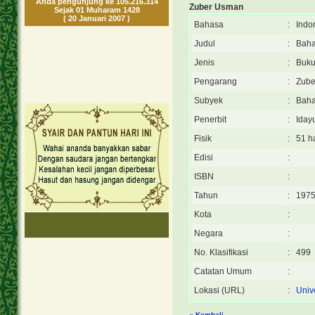
Anda pengunjung ke 105.216.314
Zuber Usman
Sejak 01 Muharam 1428
( 20 Januari 2007 )
Bahasa
:
Indo
Judul
:
Baha
Jenis
:
Buk
Pengarang
:
Zube
Subyek
:
Baha
Penerbit
:
Iday
Fisik
:
51 ha
Edisi
:
ISBN
:
Tahun
:
197
Kota
:
Negara
:
No. Klasifikasi
:
499
Catatan Umum
:
Lokasi (URL)
:
Univ
« Kembali