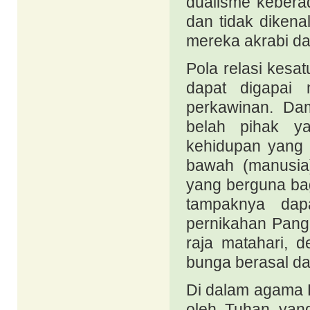
dualisme keberad
dan tidak diken
mereka akrabi d
Pola relasi kesa
dapat digapai 
perkawinan. Da
belah pihak ya
kehidupan yang 
bawah (manusia
yang berguna ba
tampaknya dap
pernikahan Pange
raja matahari, d
bunga berasal dar
Di dalam agama K
oleh Tuhan yan