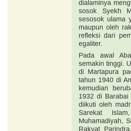
dialaminya mengh
sosok Syekh M
sesosok ulama y
maupun oleh ra
refleksi dari p
egaliter.
Pada awal Aba
semakin tinggi. U
di Martapura pa
tahun 1940 di Am
kemudian berub
1932 di Barabai 
diikuti oleh ma
Sarekat Islam
Muhamadiyah, Se
Rakyat Parindra