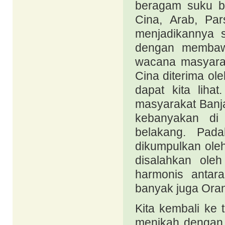
beragam suku b
Cina, Arab, Par
menjadikannya s
dengan membaw
wacana masyarak
Cina diterima ol
dapat kita liha
masyarakat Banjar
kebanyakan di
belakang. Pada
dikumpulkan oleh
disalahkan ole
harmonis antar
banyak juga Ora
Kita kembali ke 
menikah dengan