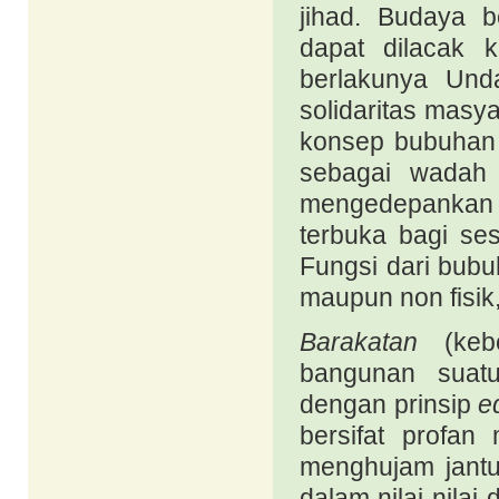
jihad. Budaya 
dapat dilacak k
berlakunya Und
solidaritas masy
konsep bubuhan 
sebagai wadah 
mengedepankan 
terbuka bagi se
Fungsi dari bubu
maupun non fisik
Barakatan
(kebe
bangunan sua
dengan prinsip
e
bersifat profa
menghujam jantu
dalam nilai-nila