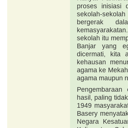
proses inisiasi
sekolah-sekola
bergerak dal
kemasyarakatan
sekolah itu mem
Banjar yang eg
dicermati, kita
kehausan menun
agama ke Mekah,
agama maupun n
Pengembaraan 
hasil, paling tid
1949 masyarakat
Basery menyatak
Negara Kesatuan