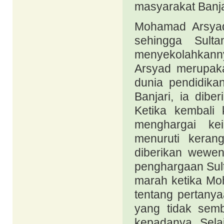
masyarakat Banja
Mohamad Arsyad
sehingga Sult
menyekolahkann
Arsyad merupak
dunia pendidika
Banjari, ia dibe
Ketika kembali
menghargai kei
menuruti keran
diberikan wewen
penghargaan Sult
marah ketika Mo
tentang pertany
yang tidak sem
kepadanya. Sela