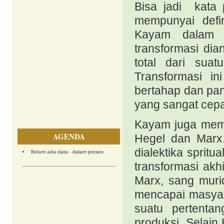
Bisa jadi kata 
mempunyai defin
Kayam dalam o
transformasi di
total dari sua
Transformasi in
bertahap dan panj
yang sangat cepa
Kayam juga memb
AGENDA
Hegel dan Marx.
dialektika spritua
Belum ada data - dalam proses
transformasi akh
Marx, sang muri
mencapai masyar
suatu pertenta
produksi. Selai