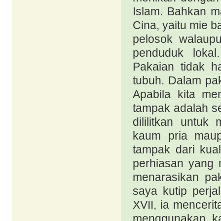
Islam. Bahkan m
Cina, yaitu mie 
pelosok walaup
penduduk lokal
Pakaian tidak h
tubuh. Dalam pak
Apabila kita m
tampak adalah s
dililitkan untu
kaum pria maup
tampak dari kua
perhiasan yang 
menarasikan pak
saya kutip perj
XVII, ia mencer
menggunakan kat