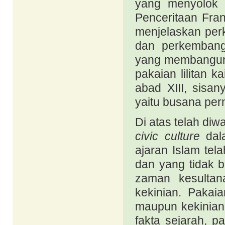
yang menyolok 
Penceritaan Fra
menjelaskan per
dan perkembang
yang membangun r
pakaian lilitan 
abad XIII, sisa
yaitu busana per
Di atas telah d
civic culture
dala
ajaran Islam tel
dan yang tidak 
zaman kesultan
kekinian. Pakai
maupun kekinian
fakta sejarah, p