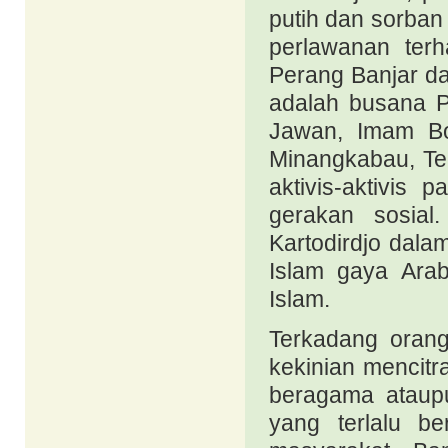
putih dan sorban
perlawanan ter
Perang Banjar da
adalah busana P
Jawan, Imam Bo
Minangkabau, Te
aktivis-aktivis
gerakan sosial
Kartodirdjo dal
Islam gaya Ara
Islam.
Terkadang oran
kekinian mencitr
beragama ataupu
yang terlalu be