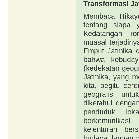
Transformasi J
Membaca Hikaya
tentang siapa 
Kedatangan ro
muasal terjadin
Emput Jatmika
bahwa kebudaya
(kedekatan geogr
Jatmika, yang m
kita, begitu ce
geografis untu
diketahui deng
penduduk loka
berkomunikasi
kelenturan be
budaya dengan c