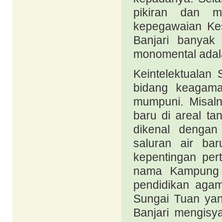
pikiran dan m
kepegawaian Ke
Banjari banyak
monomental adal
Keintelektualan
bidang keagama
mumpuni. Misal
baru di areal t
dikenal dengan
saluran air bar
kepentingan per
nama Kampung S
pendidikan aga
Sungai Tuan ya
Banjari mengisy