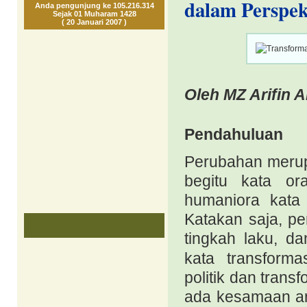
dalam Perspek
Anda pengunjung ke 105.216.314
Sejak 01 Muharam 1428
( 20 Januari 2007 )
Oleh MZ Arifin A
Pendahuluan
Perubahan merup
begitu kata or
humaniora kata 
Katakan saja, pe
tingkah laku, 
kata transformas
politik dan tran
ada kesamaan art