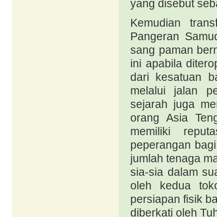
yang disebut seb
Kemudian transf
Pangeran Samud
sang paman ber
ini apabila dite
dari kesatuan 
melalui jalan p
sejarah juga me
orang Asia Ten
memiliki reput
peperangan bagi
jumlah tenaga m
sia-sia dalam su
oleh kedua tok
persiapan fisik 
diberkati oleh Tu