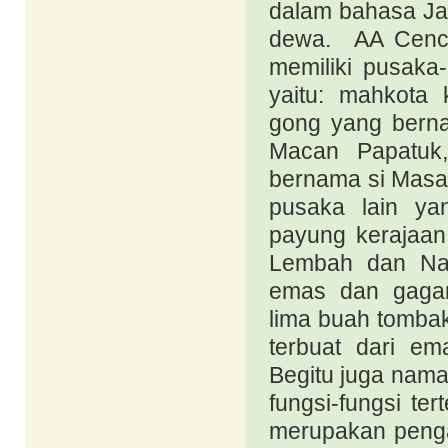
dalam bahasa J
dewa. AA Cence
memiliki pusaka
yaitu: mahkota 
gong yang bern
Macan Papatuk,
bernama si Masa
pusaka lain yan
payung kerajaan
Lembah dan Nag
emas dan gagang
lima buah tombak
terbuat dari em
Begitu juga nam
fungsi-fungsi te
merupakan penga