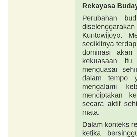
Rekayasa Buda
Perubahan buday
diselenggara
Kuntowijoyo. M
sedikitnya terda
dominasi akan 
kekuasaan itu
menguasai sehi
dalam tempo y
mengalami ket
menciptakan ke
secara aktif se
mata.
Dalam konteks re
ketika bersing