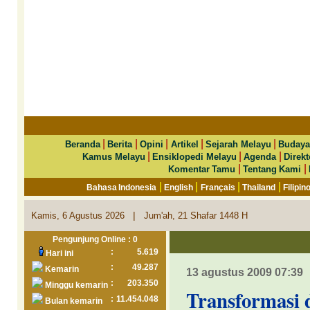
|
|
|
|
|
Beranda
Berita
Opini
Artikel
Sejarah Melayu
Budaya
|
|
|
Kamus Melayu
Ensiklopedi Melayu
Agenda
Direkt
|
|
Komentar Tamu
Tentang Kami
|
|
|
|
Bahasa Indonesia
English
Français
Thailand
Filipin
|
Kamis, 6 Agustus 2026
Jum'ah, 21 Shafar 1448 H
Pengunjung Online : 0
:
5.619
Hari ini
:
49.287
Kemarin
13 agustus 2009 07:39
:
203.350
Minggu kemarin
Transformasi 
:
11.454.048
Bulan kemarin