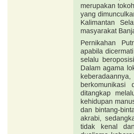
merupakan tokoh
yang dimunculkan
Kalimantan Sel
masyarakat Banj
Pernikahan Put
apabila dicerma
selalu beroposis
Dalam agama loka
keberadaanny
berkomunikasi
ditangkap melal
kehidupan manusi
dan bintang-bin
akrabi, sedangk
tidak kenal da