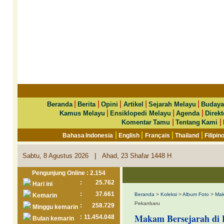
|
|
|
|
|
Beranda
Berita
Opini
Artikel
Sejarah Melayu
Budaya
|
|
|
Kamus Melayu
Ensiklopedi Melayu
Agenda
Direkt
|
|
Komentar Tamu
Tentang Kami
|
|
|
|
Bahasa Indonesia
English
Français
Thailand
Filipin
|
Sabtu, 8 Agustus 2026
Ahad, 23 Shafar 1448 H
Pengunjung Online : 2.154
:
25.762
Hari ini
:
37.661
Beranda
>
Koleksi
>
Album Foto
>
Mak
Kemarin
Pekanbaru
:
258.729
Minggu kemarin
Makam Bersejarah di 
:
11.454.048
Bulan kemarin