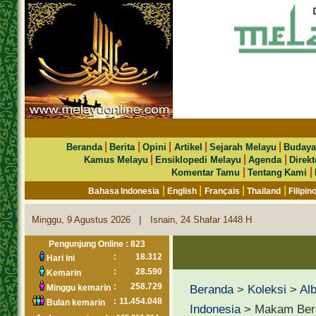
|
|
|
|
|
Beranda
Berita
Opini
Artikel
Sejarah Melayu
Budaya
|
|
|
Kamus Melayu
Ensiklopedi Melayu
Agenda
Direkt
|
|
Komentar Tamu
Tentang Kami
|
|
|
|
Bahasa Indonesia
English
Français
Thailand
Filipin
|
Minggu, 9 Agustus 2026
Isnain, 24 Shafar 1448 H
Pengunjung Online : 823
:
18.312
Hari ini
:
28.590
Kemarin
:
258.729
Beranda
>
Koleksi
>
Al
Minggu kemarin
:
11.454.048
Bulan kemarin
Indonesia
> Makam Bers