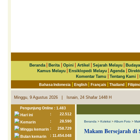
|
|
|
|
|
Beranda
Berita
Opini
Artikel
Sejarah Melayu
Budaya
|
|
|
Kamus Melayu
Ensiklopedi Melayu
Agenda
Direkt
|
|
Komentar Tamu
Tentang Kami
|
|
|
|
Bahasa Indonesia
English
Français
Thailand
Filipin
|
Minggu, 9 Agustus 2026
Isnain, 24 Shafar 1448 H
Pengunjung Online : 1.483
:
22.512
Hari ini
:
28.590
Beranda
>
Koleksi
>
Album Foto
>
Mak
Kemarin
:
258.729
Makam Bersejarah di 
Minggu kemarin
:
11.454.048
Bulan kemarin