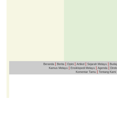
|
|
|
|
|
Beranda
Berita
Opini
Artikel
Sejarah Melayu
Buda
|
|
|
Kamus Melayu
Ensiklopedi Melayu
Agenda
Direk
|
Komentar Tamu
Tentang Kami