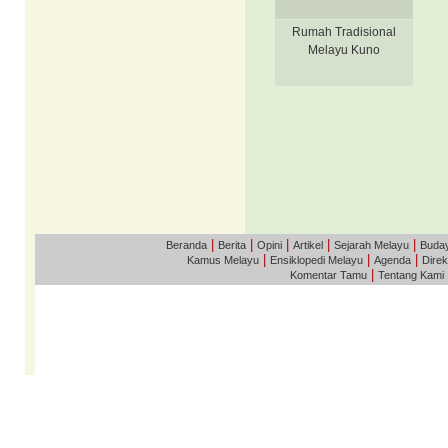
Rumah Tradisional
Melayu Kuno
|
|
|
|
|
Beranda
Berita
Opini
Artikel
Sejarah Melayu
Buda
|
|
|
Kamus Melayu
Ensiklopedi Melayu
Agenda
Direk
|
Komentar Tamu
Tentang Kami