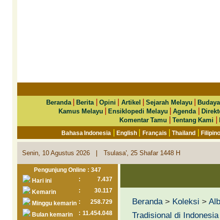
|
|
|
|
|
Beranda
Berita
Opini
Artikel
Sejarah Melayu
Budaya
|
|
|
Kamus Melayu
Ensiklopedi Melayu
Agenda
Direkt
|
|
Komentar Tamu
Tentang Kami
|
|
|
|
Bahasa Indonesia
English
Français
Thailand
Filipin
|
Senin, 10 Agustus 2026
Tsulasa', 25 Shafar 1448 H
Pengunjung Online : 347
:
7.437
Hari ini
:
30.117
Kemarin
Beranda
>
Koleksi
>
Al
:
258.729
Minggu kemarin
:
11.454.048
Tradisional di Indonesia
Bulan kemarin